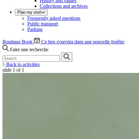
History and values
Collections and archives
Plan my visit
Frequently asked questions
Public transport
Parking
Boutique
Book
Ce lien s'ouvrira dans une nouvelle fenêtre
Faire une recherche
Back to activities
slide
1
of 1