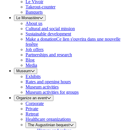
Le Vivoir
Takeout-counter
Banquets
Le Monastère
About us
Cultural and social mission
Sustainable development
Make a donation
Ce lien s'ouvrira dans une nouvelle
fenêtre
Job offers
Partnerships and research
Blog
Media
Museum
Exhibits
Rates and opening hours
Museum activities
Museum activities for groups
Organize an event
Corporate
Private
Retreat
Healthcare organizations
The Augustinian bequest