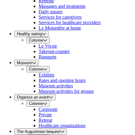
Retreats
Massages and treatments
Daily passes
Services for caregivers
Services for healthcare providers
Le Monastère at home
Healthy eating
Colonne
Le Vivoir
Takeout-counter
Banquets
Museum
Colonne
Exhibits
Rates and opening hours
Museum activities
Museum activities for groups
Organize an event
Colonne
Corporate
Private
Retreat
Healthcare organizations
The Augustinian bequest