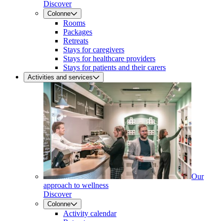
Discover
Colonne
Rooms
Packages
Retreats
Stays for caregivers
Stays for healthcare providers
Stays for patients and their carers
Activities and services
Our
approach to wellness
Discover
Colonne
Activity calendar