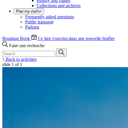
History and values
Collections and archives
Plan my visit
Frequently asked questions
Public transport
Parking
Boutique
Book
Ce lien s'ouvrira dans une nouvelle fenêtre
Faire une recherche
Back to activities
slide
1
of 1