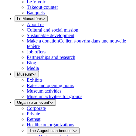
Le Vivoir
Takeout-counter
Banquets
Le Monastère
About us
Cultural and social mission
Sustainable development
Make a donation
Ce lien s'ouvrira dans une nouvelle
fenêtre
Job offers
Partnerships and research
Blog
Media
Museum
Exhibits
Rates and opening hours
Museum activities
Museum activities for groups
Organize an event
Corporate
Private
Retreat
Healthcare organizations
The Augustinian bequest