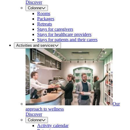
Discover
Colonne
Rooms
Packages
Retreats
Stays for caregivers
Stays for healthcare providers
Stays for patients and their carers
Activities and services
Our
approach to wellness
Discover
Colonne
Activity calendar