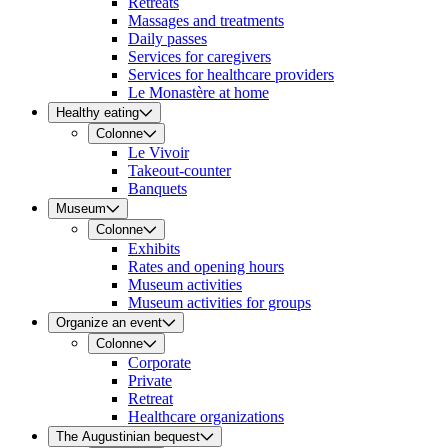
Retreats
Massages and treatments
Daily passes
Services for caregivers
Services for healthcare providers
Le Monastère at home
Healthy eating
Colonne
Le Vivoir
Takeout-counter
Banquets
Museum
Colonne
Exhibits
Rates and opening hours
Museum activities
Museum activities for groups
Organize an event
Colonne
Corporate
Private
Retreat
Healthcare organizations
The Augustinian bequest