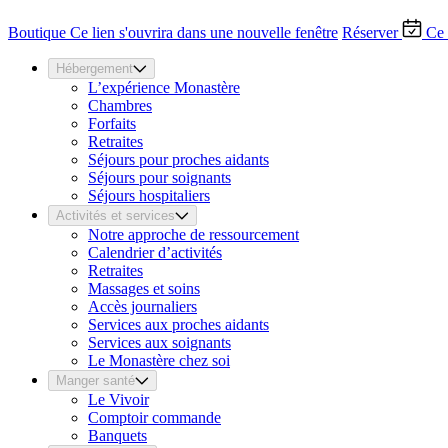
Boutique
Ce lien s'ouvrira dans une nouvelle fenêtre
Réserver
Ce 
Hébergement
L’expérience Monastère
Chambres
Forfaits
Retraites
Séjours pour proches aidants
Séjours pour soignants
Séjours hospitaliers
Activités et services
Notre approche de ressourcement
Calendrier d’activités
Retraites
Massages et soins
Accès journaliers
Services aux proches aidants
Services aux soignants
Le Monastère chez soi
Manger santé
Le Vivoir
Comptoir commande
Banquets