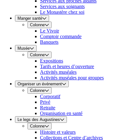
Services aux proches aidants
Services aux soignants
Le Monastère chez soi
Manger santé
Colonne
Le Vivoir
Comptoir commande
Banquets
Musée
Colonne
Expositions
Tarifs et heures d’ouverture
Activités muséales
Activités muséales pour groupes
Organiser un événement
Colonne
Corporatif
Privé
Retraite
Organisation en santé
Le legs des Augustines
Colonne
Histoire et valeurs
Collections et Centre d’archives