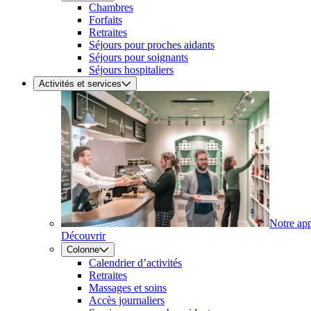
Chambres
Forfaits
Retraites
Séjours pour proches aidants
Séjours pour soignants
Séjours hospitaliers
Activités et services
Notre ap
Découvrir
Colonne
Calendrier d’activités
Retraites
Massages et soins
Accès journaliers