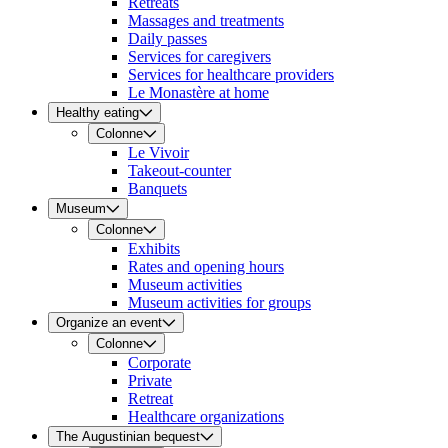
Retreats
Massages and treatments
Daily passes
Services for caregivers
Services for healthcare providers
Le Monastère at home
Healthy eating
Colonne
Le Vivoir
Takeout-counter
Banquets
Museum
Colonne
Exhibits
Rates and opening hours
Museum activities
Museum activities for groups
Organize an event
Colonne
Corporate
Private
Retreat
Healthcare organizations
The Augustinian bequest