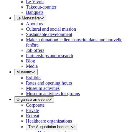
Le Vivoir
Takeout-counter
Banquets
Le Monastère
About us
Cultural and social mission
Sustainable development
Make a donation
Ce lien s'ouvrira dans une nouvelle
fenêtre
Job offers
Partnerships and research
Blog
Media
Museum
Exhibits
Rates and opening hours
Museum activities
Museum activities for groups
Organize an event
Corporate
Private
Retreat
Healthcare organizations
The Augustinian bequest