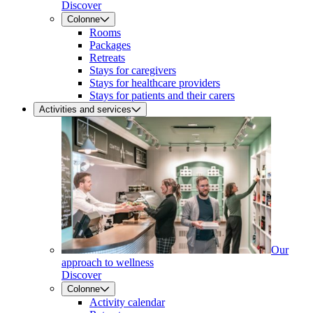
Discover
Colonne
Rooms
Packages
Retreats
Stays for caregivers
Stays for healthcare providers
Stays for patients and their carers
Activities and services
Our
approach to wellness
Discover
Colonne
Activity calendar