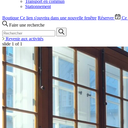
Transport en commun
Stationnement
Boutique
Ce lien s'ouvrira dans une nouvelle fenêtre
Réserver
Ce 
Faire une recherche
Revenir aux activités
slide
1
of 1