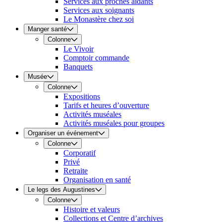
Services aux proches aidants
Services aux soignants
Le Monastère chez soi
Manger santé
Colonne
Le Vivoir
Comptoir commande
Banquets
Musée
Colonne
Expositions
Tarifs et heures d’ouverture
Activités muséales
Activités muséales pour groupes
Organiser un événement
Colonne
Corporatif
Privé
Retraite
Organisation en santé
Le legs des Augustines
Colonne
Histoire et valeurs
Collections et Centre d’archives