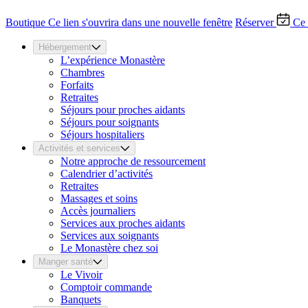
Boutique
Ce lien s'ouvrira dans une nouvelle fenêtre
Réserver
Ce 
Hébergement
L’expérience Monastère
Chambres
Forfaits
Retraites
Séjours pour proches aidants
Séjours pour soignants
Séjours hospitaliers
Activités et services
Notre approche de ressourcement
Calendrier d’activités
Retraites
Massages et soins
Accès journaliers
Services aux proches aidants
Services aux soignants
Le Monastère chez soi
Manger santé
Le Vivoir
Comptoir commande
Banquets