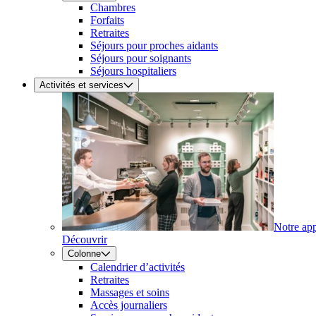
Chambres
Forfaits
Retraites
Séjours pour proches aidants
Séjours pour soignants
Séjours hospitaliers
Activités et services
Notre ap
Découvrir
Colonne
Calendrier d’activités
Retraites
Massages et soins
Accès journaliers