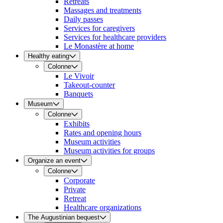
Retreats
Massages and treatments
Daily passes
Services for caregivers
Services for healthcare providers
Le Monastère at home
Healthy eating
Colonne
Le Vivoir
Takeout-counter
Banquets
Museum
Colonne
Exhibits
Rates and opening hours
Museum activities
Museum activities for groups
Organize an event
Colonne
Corporate
Private
Retreat
Healthcare organizations
The Augustinian bequest