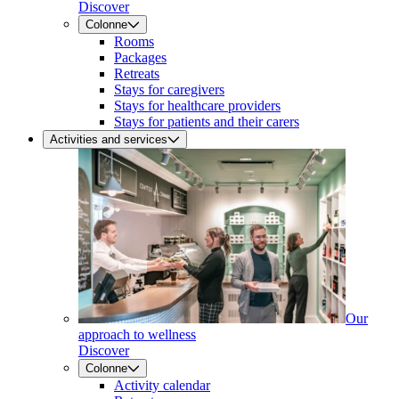
Discover
Colonne
Rooms
Packages
Retreats
Stays for caregivers
Stays for healthcare providers
Stays for patients and their carers
Activities and services
Our
approach to wellness
Discover
Colonne
Activity calendar