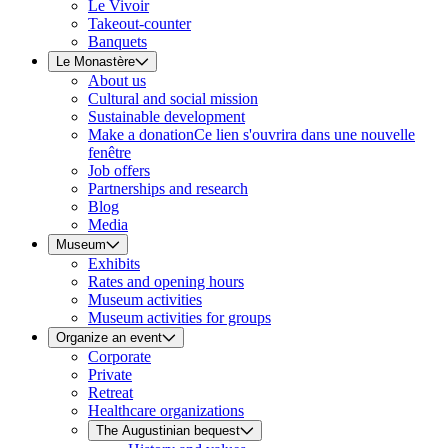
Le Vivoir
Takeout-counter
Banquets
Le Monastère
About us
Cultural and social mission
Sustainable development
Make a donation
Ce lien s'ouvrira dans une nouvelle
fenêtre
Job offers
Partnerships and research
Blog
Media
Museum
Exhibits
Rates and opening hours
Museum activities
Museum activities for groups
Organize an event
Corporate
Private
Retreat
Healthcare organizations
The Augustinian bequest