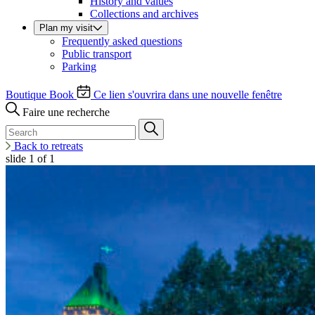
History and values
Collections and archives
Plan my visit
Frequently asked questions
Public transport
Parking
Boutique
Book
Ce lien s'ouvrira dans une nouvelle fenêtre
Faire une recherche
Back to retreats
slide
1
of 1