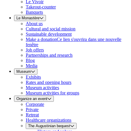
Le Vivoir
Takeout-counter
Banquets
Le Monastère
About us
Cultural and social mission
Sustainable development
Make a donation
Ce lien s'ouvrira dans une nouvelle
fenêtre
Job offers
Partnerships and research
Blog
Media
Museum
Exhibits
Rates and opening hours
Museum activities
Museum activities for groups
Organize an event
Corporate
Private
Retreat
Healthcare organizations
The Augustinian bequest