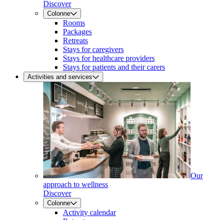
Discover
Colonne
Rooms
Packages
Retreats
Stays for caregivers
Stays for healthcare providers
Stays for patients and their carers
Activities and services
Our
approach to wellness
Discover
Colonne
Activity calendar