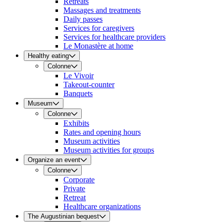
Retreats
Massages and treatments
Daily passes
Services for caregivers
Services for healthcare providers
Le Monastère at home
Healthy eating
Colonne
Le Vivoir
Takeout-counter
Banquets
Museum
Colonne
Exhibits
Rates and opening hours
Museum activities
Museum activities for groups
Organize an event
Colonne
Corporate
Private
Retreat
Healthcare organizations
The Augustinian bequest