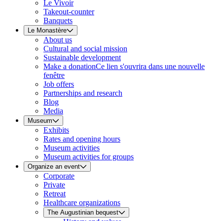
Le Vivoir
Takeout-counter
Banquets
Le Monastère
About us
Cultural and social mission
Sustainable development
Make a donation
Ce lien s'ouvrira dans une nouvelle
fenêtre
Job offers
Partnerships and research
Blog
Media
Museum
Exhibits
Rates and opening hours
Museum activities
Museum activities for groups
Organize an event
Corporate
Private
Retreat
Healthcare organizations
The Augustinian bequest