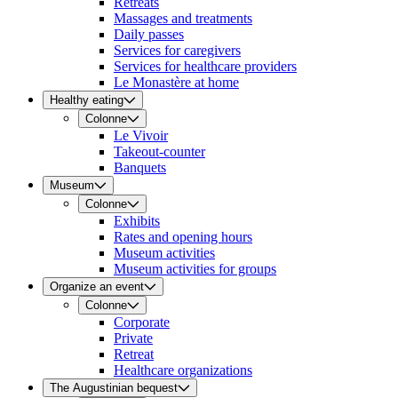
Retreats
Massages and treatments
Daily passes
Services for caregivers
Services for healthcare providers
Le Monastère at home
Healthy eating
Colonne
Le Vivoir
Takeout-counter
Banquets
Museum
Colonne
Exhibits
Rates and opening hours
Museum activities
Museum activities for groups
Organize an event
Colonne
Corporate
Private
Retreat
Healthcare organizations
The Augustinian bequest