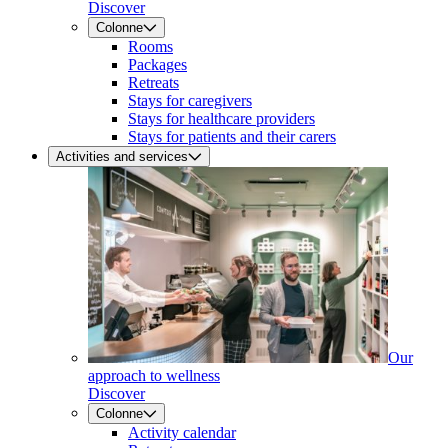
Discover
Colonne
Rooms
Packages
Retreats
Stays for caregivers
Stays for healthcare providers
Stays for patients and their carers
Activities and services
Our
approach to wellness
Discover
Colonne
Activity calendar