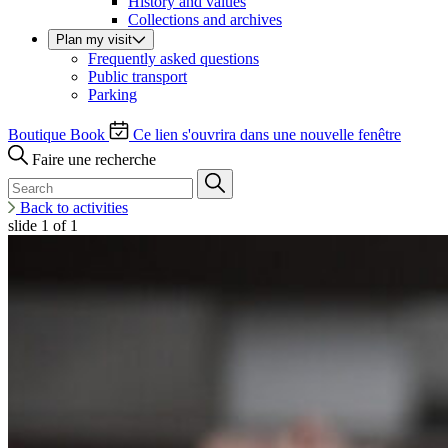
History and values
Collections and archives
Plan my visit
Frequently asked questions
Public transport
Parking
Boutique
Book
Ce lien s'ouvrira dans une nouvelle fenêtre
Faire une recherche
Back to activities
slide
1
of 1