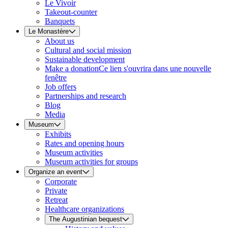
Le Vivoir
Takeout-counter
Banquets
Le Monastère
About us
Cultural and social mission
Sustainable development
Make a donation
Ce lien s'ouvrira dans une nouvelle
fenêtre
Job offers
Partnerships and research
Blog
Media
Museum
Exhibits
Rates and opening hours
Museum activities
Museum activities for groups
Organize an event
Corporate
Private
Retreat
Healthcare organizations
The Augustinian bequest