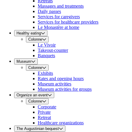
Retreats
Massages and treatments
Daily passes
Services for caregivers
Services for healthcare providers
Le Monastère at home
Healthy eating
Colonne
Le Vivoir
Takeout-counter
Banquets
Museum
Colonne
Exhibits
Rates and opening hours
Museum activities
Museum activities for groups
Organize an event
Colonne
Corporate
Private
Retreat
Healthcare organizations
The Augustinian bequest