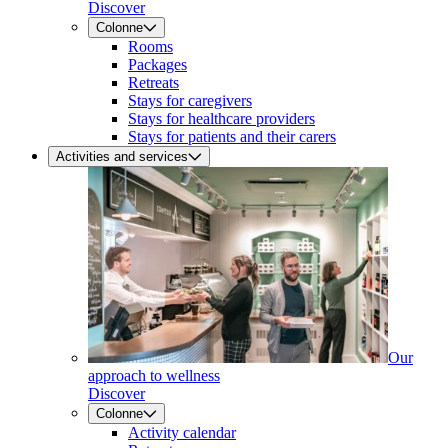
Discover
Colonne
Rooms
Packages
Retreats
Stays for caregivers
Stays for healthcare providers
Stays for patients and their carers
Activities and services
Our
approach to wellness
Discover
Colonne
Activity calendar