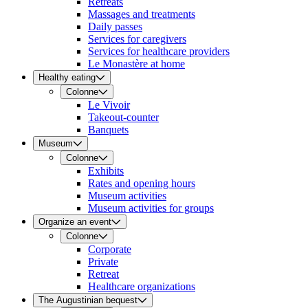
Retreats
Massages and treatments
Daily passes
Services for caregivers
Services for healthcare providers
Le Monastère at home
Healthy eating
Colonne
Le Vivoir
Takeout-counter
Banquets
Museum
Colonne
Exhibits
Rates and opening hours
Museum activities
Museum activities for groups
Organize an event
Colonne
Corporate
Private
Retreat
Healthcare organizations
The Augustinian bequest