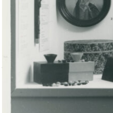
Tarif régulier (prix coûtant pour Le Monastère): 17,48 $
Tarif parrainé (tarif soutenu par les participants engagés):
13,26 $
Pour toute autre information, contactez-nous au 418 694-1639 ou
écrivez-nous à l’adresse suivante :
programmation@monastere.ca
.
Description
Conscientes de l’importance de leur patrimoine, les Augustines de
Chicoutimi entament
le regroupement, la documentation et
le
traitement de leur collection, constituée d’artefact
s
et d’objets d’art
dès le 19
e
siècle.
Par la suite, d’autres objets
sont
conservés
et
j
oindront les
objets des autres
monastères des Augustines, lors du
regroupement des collections ici au Monastère de l’Hôtel-Dieu de
Québec.
Afin de
permettre au
public d’entrer en contact avec ces
objets
,
une partie de la conférence se déroulera dans l
es salles
d’exposition
du Musée.
Important notes
Référence de l’image: Vitrine des souvenirs des fondatrices lors de
l’exposition du centenaire de la fondation, mai 1984, Fonds du