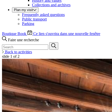
History and values
Collections and archives
Plan my visit
Frequently asked questions
Public transport
Parking
Boutique
Book
Ce lien s'ouvrira dans une nouvelle fenêtre
Faire une recherche
Back to activities
slide
1
of 2