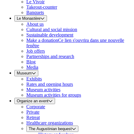
Le Vivoir
Takeout-counter
Banquets
Le Monastère
About us
Cultural and social mission
Sustainable development
Make a donation
Ce lien s'ouvrira dans une nouvelle
fenêtre
Job offers
Partnerships and research
Blog
Media
Museum
Exhibits
Rates and opening hours
Museum activities
Museum activities for groups
Organize an event
Corporate
Private
Retreat
Healthcare organizations
The Augustinian bequest