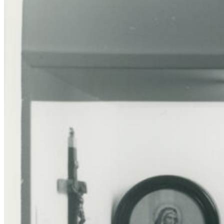
Conférence – L’histoire de la
collection muséale des
Augustines de Chicoutimi
By
Luc Gagnon
Historien
Le mercredi 4 juin de 19h à 20h30
À partir de
$17.48 frais de service inclus
Réserver maintenant
Ce lien s'ouvrira dans une nouvelle fenêtre
Ancré dans les valeurs d’équité et d’accessibilité, Le Monastère
vous invite à choisir le tarif adapté à votre situation :
Tarif engagé (tarif dont le surplus permet l’accessibilité à
tous): 21,70 $