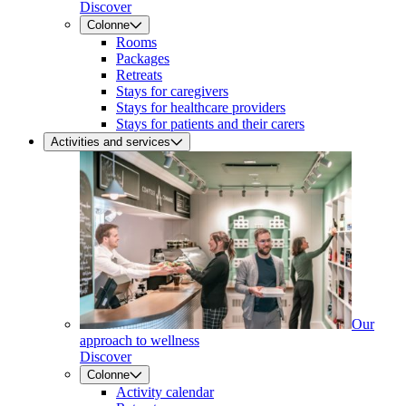
Discover
Colonne
Rooms
Packages
Retreats
Stays for caregivers
Stays for healthcare providers
Stays for patients and their carers
Activities and services
Our
approach to wellness
Discover
Colonne
Activity calendar