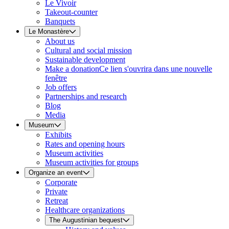
Le Vivoir
Takeout-counter
Banquets
Le Monastère
About us
Cultural and social mission
Sustainable development
Make a donation
Ce lien s'ouvrira dans une nouvelle
fenêtre
Job offers
Partnerships and research
Blog
Media
Museum
Exhibits
Rates and opening hours
Museum activities
Museum activities for groups
Organize an event
Corporate
Private
Retreat
Healthcare organizations
The Augustinian bequest