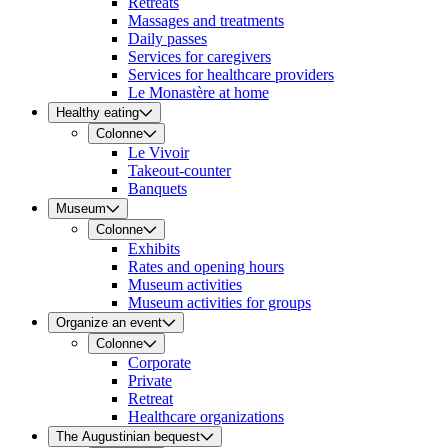
Retreats
Massages and treatments
Daily passes
Services for caregivers
Services for healthcare providers
Le Monastère at home
Healthy eating
Colonne
Le Vivoir
Takeout-counter
Banquets
Museum
Colonne
Exhibits
Rates and opening hours
Museum activities
Museum activities for groups
Organize an event
Colonne
Corporate
Private
Retreat
Healthcare organizations
The Augustinian bequest