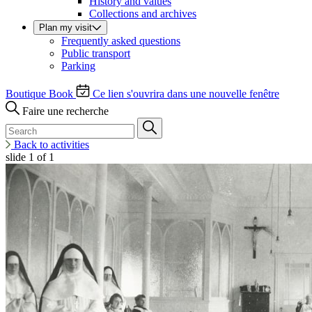
History and values
Collections and archives
Plan my visit
Frequently asked questions
Public transport
Parking
Boutique
Book
Ce lien s'ouvrira dans une nouvelle fenêtre
Faire une recherche
Back to activities
slide
1
of 1