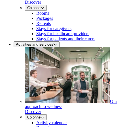
Discover
Colonne
Rooms
Packages
Retreats
Stays for caregivers
Stays for healthcare providers
Stays for patients and their carers
Activities and services
Our
approach to wellness
Discover
Colonne
Activity calendar