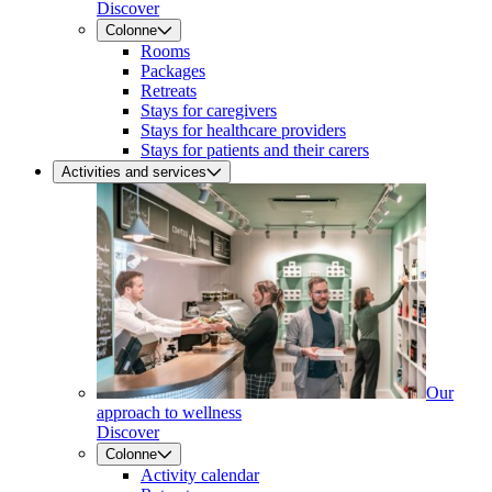
Discover
Colonne
Rooms
Packages
Retreats
Stays for caregivers
Stays for healthcare providers
Stays for patients and their carers
Activities and services
Our
approach to wellness
Discover
Colonne
Activity calendar