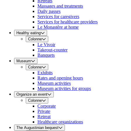
Retreats
Massages and treatments
Daily passes
Services for caregivers
Services for healthcare providers
Le Monastère at home
Healthy eating
Colonne
Le Vivoir
Takeout-counter
Banquets
Museum
Colonne
Exhibits
Rates and opening hours
Museum activities
Museum activities for groups
Organize an event
Colonne
Corporate
Private
Retreat
Healthcare organizations
The Augustinian bequest