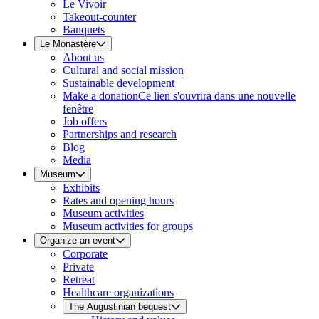
Le Vivoir
Takeout-counter
Banquets
Le Monastère
About us
Cultural and social mission
Sustainable development
Make a donation
Ce lien s'ouvrira dans une nouvelle
fenêtre
Job offers
Partnerships and research
Blog
Media
Museum
Exhibits
Rates and opening hours
Museum activities
Museum activities for groups
Organize an event
Corporate
Private
Retreat
Healthcare organizations
The Augustinian bequest