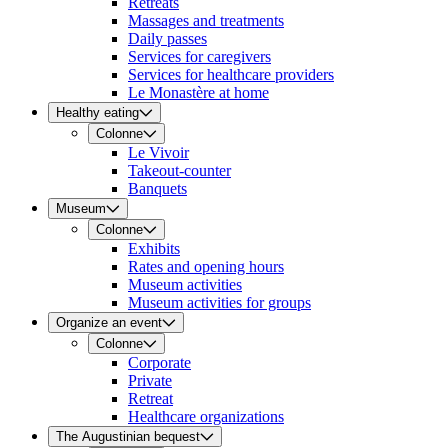
Retreats
Massages and treatments
Daily passes
Services for caregivers
Services for healthcare providers
Le Monastère at home
Healthy eating
Colonne
Le Vivoir
Takeout-counter
Banquets
Museum
Colonne
Exhibits
Rates and opening hours
Museum activities
Museum activities for groups
Organize an event
Colonne
Corporate
Private
Retreat
Healthcare organizations
The Augustinian bequest