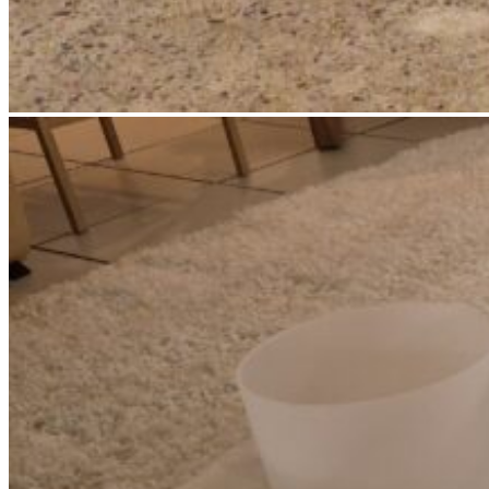
Atelier – Yoga doux et bols de
cristal
By
Laure-Anne Planchot
Professeure de yoga
Le samedi 7 mars 2026 de 9h30 à 11h30
$49.86 frais de service inclus
Réserver maintenant
Ce lien s'ouvrira dans une nouvelle fenêtre