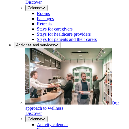
Discover
Colonne
Rooms
Packages
Retreats
Stays for caregivers
Stays for healthcare providers
Stays for patients and their carers
Activities and services
Our
approach to wellness
Discover
Colonne
Activity calendar