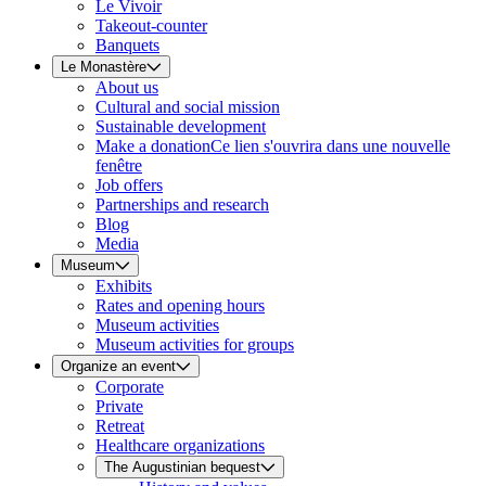
Le Vivoir
Takeout-counter
Banquets
Le Monastère
About us
Cultural and social mission
Sustainable development
Make a donation
Ce lien s'ouvrira dans une nouvelle
fenêtre
Job offers
Partnerships and research
Blog
Media
Museum
Exhibits
Rates and opening hours
Museum activities
Museum activities for groups
Organize an event
Corporate
Private
Retreat
Healthcare organizations
The Augustinian bequest