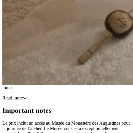
Pour toute autre information, contactez-nous au 418 694-
1639 ou écrivez-nous à l’adresse suivante :
programmation@monastere.ca
.
Description
Offrez-vous un moment de douceur au cœur des voûtes apaisantes
du Monastère.
Avec Laure-Anne Planchot, prenez le temps de ralentir et de vous
reconnecter à vous-même. Une matinée pour vous ressourcer et
vous régénérer profondément.
Vous commencerez par une séance de yoga doux, accessible à
toutes...
Read more
Important notes
Le prix inclut un accès au Musée du Monastère des Augustines pour
la journée de l’atelier. Le Musée vous sera exceptionnellement