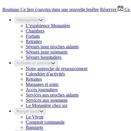
Boutique
Ce lien s'ouvrira dans une nouvelle fenêtre
Réserver
Ce 
Hébergement
L’expérience Monastère
Chambres
Forfaits
Retraites
Séjours pour proches aidants
Séjours pour soignants
Séjours hospitaliers
Activités et services
Notre approche de ressourcement
Calendrier d’activités
Retraites
Massages et soins
Accès journaliers
Services aux proches aidants
Services aux soignants
Le Monastère chez soi
Manger santé
Le Vivoir
Comptoir commande
Banquets