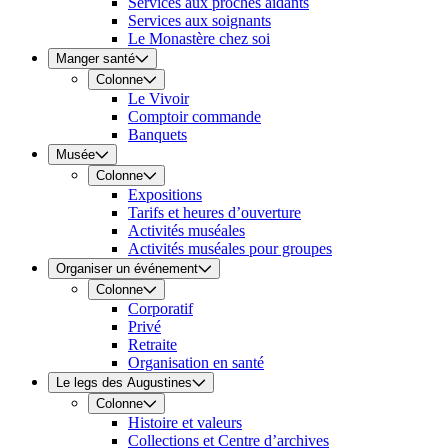
Services aux proches aidants
Services aux soignants
Le Monastère chez soi
Manger santé
Colonne
Le Vivoir
Comptoir commande
Banquets
Musée
Colonne
Expositions
Tarifs et heures d’ouverture
Activités muséales
Activités muséales pour groupes
Organiser un événement
Colonne
Corporatif
Privé
Retraite
Organisation en santé
Le legs des Augustines
Colonne
Histoire et valeurs
Collections et Centre d’archives