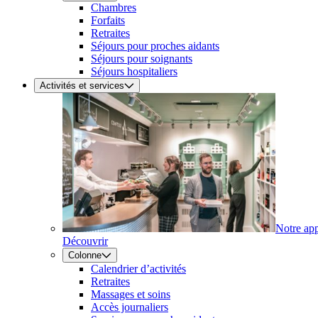
Chambres
Forfaits
Retraites
Séjours pour proches aidants
Séjours pour soignants
Séjours hospitaliers
Activités et services
Notre ap
Découvrir
Colonne
Calendrier d’activités
Retraites
Massages et soins
Accès journaliers