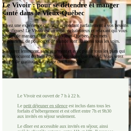
Le Vivoir : pour se détendre et manger
santé dans le Vieux-Québec
Vivez une expérience culinaire répondant parfaitement à vos besoins
spécifiques! Le Vivoir est un espace chaleureux et relaxant qui vous
permet de manger santé dans le Vieux-Québec. Des mets
végétariens, de poisson et de viande sont au menu tous les soirs.
Savourez lentement, sans jugement et avec plaisir tous les plats qui
vous procurent du bien-être, tant physique que mental. Vous serez
rempli de gratitude, à l’image des Augustines!
Le Vivoir est ouvert de 7 h à 22 h.
Le
petit déjeuner en silence
est inclus dans tous les
forfaits d’hébergement et est offert entre 7h et 9h30
aux invités en séjour seulement.
Le dîner est accessible aux invités en séjour, ainsi