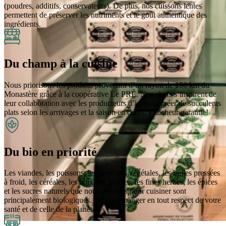
(poudres, additifs, conservateurs). De plus, nos cuissons lentes
permettent de préserver les nutriments et le goût authentique des
ingrédients.
Du champ à la cuisine
Nous priorisons les produits provenant d’un rayon de 150 km du
Monastère grâce à la coopérative Le PRÉ. Nos chefs s’inspirent de
leur collaboration avec les producteurs d’ici pour créer de succulents
plats selon les arrivages et la saison en cours. Fraîcheur garantie!
Du bio en priorité
Les viandes, les poissons, les protéines végétales, les huiles pressées
à froid, les céréales, les noix, les graines, les fines herbes, les épices
et les sucres naturels que nous utilisons pour cuisiner sont
principalement biologiques. De quoi manger en tout respect de votre
santé et de celle de la planète!