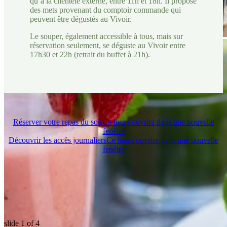
qu’à la clientèle externe, entre 11h et 18h. Il propose
des mets provenant du comptoir commande qui
peuvent être dégustés au Vivoir.
Le souper, également accessible à tous, mais sur
réservation seulement, se déguste au Vivoir entre
17h30 et 22h (retrait du buffet à 21h).
Réserver votre repas du soir
Ce lien s'ouvrira dans une nouvelle
fenêtre
Découvrir les accès journaliers
Ce lien s'ouvrira dans une nouvelle
fenêtre
slide
1
of 4