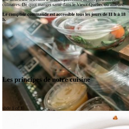
culinaires. De quoi manger santé dans le Vieux-Québec ou ailleurs!
Le comptoir commande est accessible tous les jours de 11 h à 18
h.
Les principes de notre cuisine
slide
1
of 1