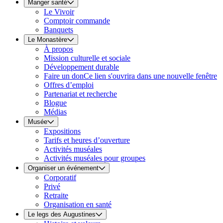
Manger santé
Le Vivoir
Comptoir commande
Banquets
Le Monastère
À propos
Mission culturelle et sociale
Développement durable
Faire un don
Ce lien s'ouvrira dans une nouvelle fenêtre
Offres d’emploi
Partenariat et recherche
Blogue
Médias
Musée
Expositions
Tarifs et heures d’ouverture
Activités muséales
Activités muséales pour groupes
Organiser un événement
Corporatif
Privé
Retraite
Organisation en santé
Le legs des Augustines