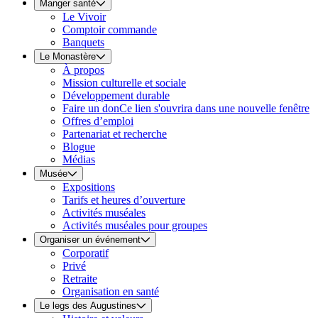
Manger santé
Le Vivoir
Comptoir commande
Banquets
Le Monastère
À propos
Mission culturelle et sociale
Développement durable
Faire un don
Ce lien s'ouvrira dans une nouvelle fenêtre
Offres d’emploi
Partenariat et recherche
Blogue
Médias
Musée
Expositions
Tarifs et heures d’ouverture
Activités muséales
Activités muséales pour groupes
Organiser un événement
Corporatif
Privé
Retraite
Organisation en santé
Le legs des Augustines