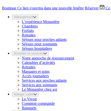
Boutique
Ce lien s'ouvrira dans une nouvelle fenêtre
Réserver
Ce 
Hébergement
L’expérience Monastère
Chambres
Forfaits
Retraites
Séjours pour proches aidants
Séjours pour soignants
Séjours hospitaliers
Activités et services
Notre approche de ressourcement
Calendrier d’activités
Retraites
Massages et soins
Accès journaliers
Services aux proches aidants
Services aux soignants
Le Monastère chez soi
Manger santé
Le Vivoir
Comptoir commande
Banquets