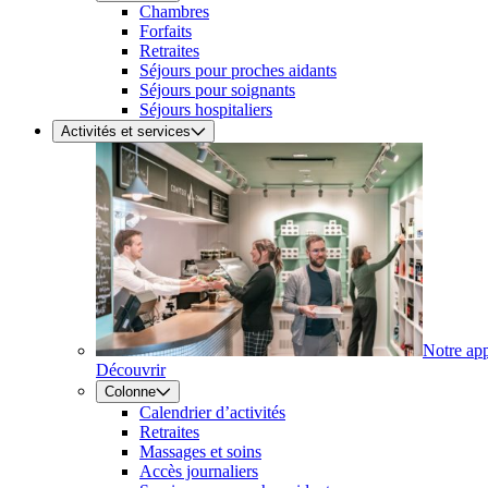
Chambres
Forfaits
Retraites
Séjours pour proches aidants
Séjours pour soignants
Séjours hospitaliers
Activités et services
Notre ap
Découvrir
Colonne
Calendrier d’activités
Retraites
Massages et soins
Accès journaliers