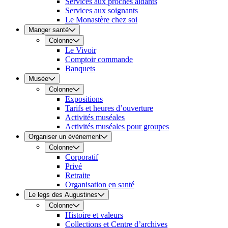
Services aux proches aidants
Services aux soignants
Le Monastère chez soi
Manger santé
Colonne
Le Vivoir
Comptoir commande
Banquets
Musée
Colonne
Expositions
Tarifs et heures d’ouverture
Activités muséales
Activités muséales pour groupes
Organiser un événement
Colonne
Corporatif
Privé
Retraite
Organisation en santé
Le legs des Augustines
Colonne
Histoire et valeurs
Collections et Centre d’archives