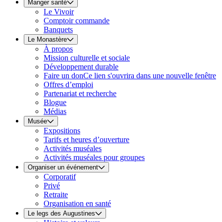
Manger santé
Le Vivoir
Comptoir commande
Banquets
Le Monastère
À propos
Mission culturelle et sociale
Développement durable
Faire un don
Ce lien s'ouvrira dans une nouvelle fenêtre
Offres d’emploi
Partenariat et recherche
Blogue
Médias
Musée
Expositions
Tarifs et heures d’ouverture
Activités muséales
Activités muséales pour groupes
Organiser un événement
Corporatif
Privé
Retraite
Organisation en santé
Le legs des Augustines