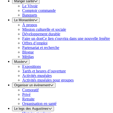
Manger santé
Le Vivoir
Comptoir commande
Banquets
Le Monastère
À propos
Mission culturelle et sociale
Développement durable
Faire un don
Ce lien s'ouvrira dans une nouvelle fenêtre
Offres d’emploi
Partenariat et recherche
Blogue
Médias
Musée
Expositions
Tarifs et heures d’ouverture
Activités muséales
Activités muséales pour groupes
Organiser un événement
Corporatif
Privé
Retraite
Organisation en santé
Le legs des Augustines