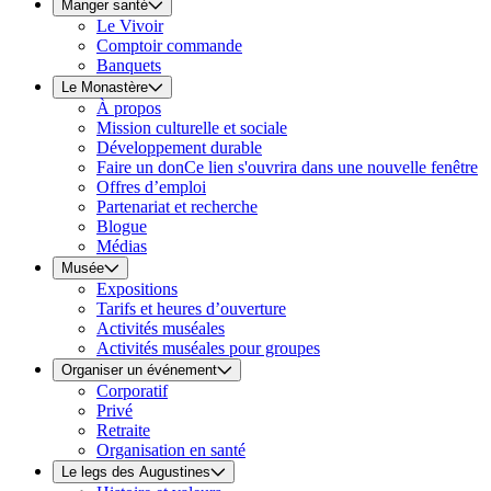
Manger santé
Le Vivoir
Comptoir commande
Banquets
Le Monastère
À propos
Mission culturelle et sociale
Développement durable
Faire un don
Ce lien s'ouvrira dans une nouvelle fenêtre
Offres d’emploi
Partenariat et recherche
Blogue
Médias
Musée
Expositions
Tarifs et heures d’ouverture
Activités muséales
Activités muséales pour groupes
Organiser un événement
Corporatif
Privé
Retraite
Organisation en santé
Le legs des Augustines