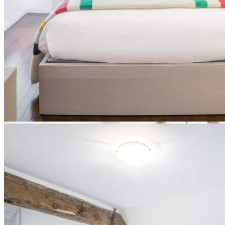
Chambres contemporaines
Ces chambres ont été construites lors de la restauration du
Monastère, et ce, en parfaite harmonie avec le caractère patrimonial
des lieux.
Découvrir
Voir les disponibilités
Ce lien s'ouvrira dans une
nouvelle fenêtre