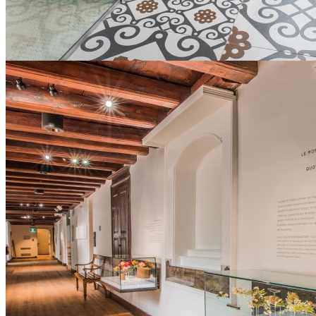
À propos
Mission culturelle et sociale
Développement durable
Faire un don
Ce lien s'ouvrira dans une nouvelle fenêtre
Offres d’emploi
Partenariat et recherche
Blogue
Médias
Planifier ma visite
Foire aux questions
Transport en commun
Stationnement
Nous suivre
Ce lien s'ouvrira dans une nouvelle fenêtre
Ce lien s'ouvrira dans une nouvelle fenêtre
Ce lien s'ouvrira dans une nouvelle fenêtre
Ce lien s'ouvrira dans une nouvelle fenêtre