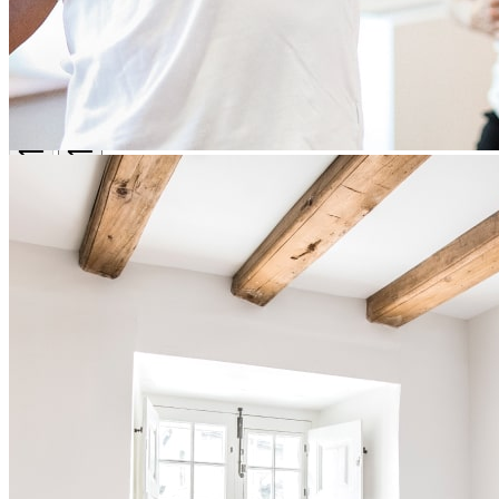
Nourrissez votre intérêt pour l’alimentation consciente, le
mouvement en douceur et l’histoire grâce au forfait Découverte et
équilibre.
Hébergement dans l’ancien cloître des Augustines,
entièrement restauré pour votre confort
Choix de chambre authentique ou contemporaine
Trois repas santé par jour au Vivoir, dont le petit-déjeuner pris
en silence
Accès aux activités de mouvement et de ressourcement
(marche méditative, yoga ou qi gong)
Visite libre ou commentée du Musée
Accès aux espaces communs tels que la cour carrée, le jardin
et le chœur des Augustines
Un rabais de 15% sur les soins