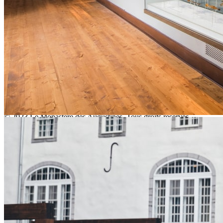
Ce lien s'ouvrira dans une nouvelle fenêtre
Faire partie de notre communauté
S’inscrire à l’infolettre
Nos politiques
Nétiquette
Création
iXmédia
Ce lien s'ouvrira dans une nouvelle
fenêtre
© 2023 Le Monastère des Augustines. Tous droits réservés.