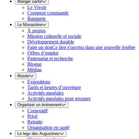
Manger santé
Le Vivoir
Comptoir commande
Banquets
Le Monastère
À propos
Mission culturelle et sociale
Développement durable
Faire un don
Ce lien s'ouvrira dans une nouvelle fenêtre
Offres d’emploi
Partenariat et recherche
Blogue
Médias
Musée
Expositions
Tarifs et heures d’ouverture
Activités muséales
Activités muséales pour groupes
Organiser un événement
Corporatif
Privé
Retraite
Organisation en santé
Le legs des Augustines