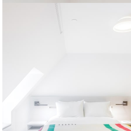
slide
1
of 4