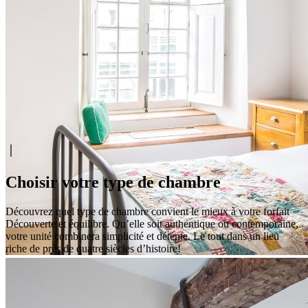
À partir de
299,00 $ par nuitée
en occupation simple
À partir de
499,00 $ par nuitée
en occupation double
Réserver
Ce lien s'ouvrira dans une nouvelle fenêtre
Choisir votre type de chambre
Découvrez quel type de chambre convient le mieux à votre forfait
Découverte et équilibre. Qu’elle soit authentique ou contemporaine,
votre unité combinera simplicité et détente. Le tout dans un lieu
riche de près de quatre siècles d’histoire!