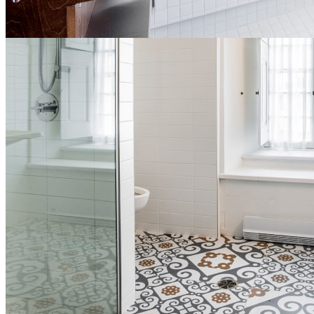
Coordonnées
77, rue des Remparts, Québec (Québec)
Canada G1R 0C3
Ce lien s'ouvrira dans une nouvelle fenêtre
418 694-1639
Ce lien s'ouvrira dans une nouvelle fenêtre
1 844 694-1639 (sans frais)
Ce lien s'ouvrira dans une
nouvelle fenêtre
info@monastere.ca
Numéro d’enregistrement :
272823
Le Monastère