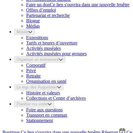
Faire un don
Ce lien s'ouvrira dans une nouvelle fenêtre
Offres d’emploi
Partenariat et recherche
Blogue
Médias
Musée
Expositions
Tarifs et heures d’ouverture
Activités muséales
Activités muséales pour groupes
Organiser un événement
Corporatif
Privé
Retraite
Organisation en santé
Le legs des Augustines
Histoire et valeurs
Collections et Centre d’archives
Planifier ma visite
Foire aux questions
Transport en commun
Stationnement
Boutique
Ce lien s'ouvrira dans une nouvelle fenêtre
Réserver
Ce 