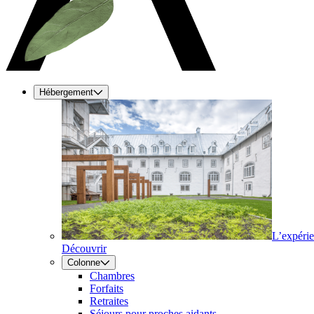
Hébergement
L’expéri
Découvrir
Colonne
Chambres
Forfaits
Retraites
Séjours pour proches aidants