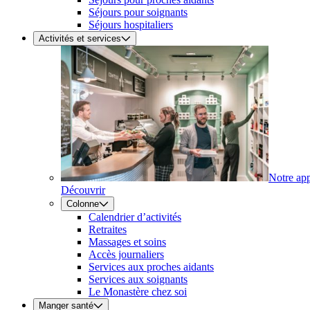
Séjours pour soignants
Séjours hospitaliers
Activités et services
Notre ap
Découvrir
Colonne
Calendrier d’activités
Retraites
Massages et soins
Accès journaliers
Services aux proches aidants
Services aux soignants
Le Monastère chez soi
Manger santé