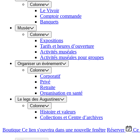
Colonne
Le Vivoir
Comptoir commande
Banquets
Musée
Colonne
Expositions
Tarifs et heures d’ouverture
Activités muséales
Activités muséales pour groupes
Organiser un événement
Colonne
Corporatif
Privé
Retraite
Organisation en santé
Le legs des Augustines
Colonne
Histoire et valeurs
Collections et Centre d’archives
Boutique
Ce lien s'ouvrira dans une nouvelle fenêtre
Réserver
Ce 