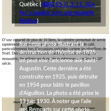
Québec (
HDQ-F5-I1,3_11_3
Ce
lien s'ouvrira dans une nouvelle
fenêtre
)
D’une capacité de plus de 10 litres, la cafetière permettait de servir
Sur cette photo illustrant la
rapidement aux malades un grand nombre de tasses de café,
particulièrement lors d’occasions spéciales comme les réveillons de
destruction de l’hôpital de 1825,
Noël. Des cafetières similaires étaient également en usage au
e
monastère, les religieuses étant très nombreuses au milieu du 20
on peut voir l’ancienne aile Saint-
siècle.
Augustin. Cette dernière a été
construite en 1925, puis détruite
en 1954 pour bâtir le pavillon
d’Aiguillon. La photo a été prise le
13 juin 1930. À noter que l’aile
des Remparts sur cette photo