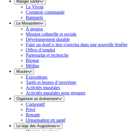
Manger santé
Le Vivoir
Comptoir commande
Banquets
Le Monastère
À propos
Mission culturelle et sociale
Développement durable
Faire un don
Ce lien s'ouvrira dans une nouvelle fenêtre
Offres d’emploi
Partenariat et recherche
Blogue
Médias
Musée
Expositions
Tarifs et heures d’ouverture
Activités muséales
Activités muséales pour groupes
Organiser un événement
Corporatif
Privé
Retraite
Organisation en santé
Le legs des Augustines