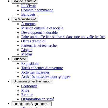
Manger santé
Le Vivoir
Comptoir commande
Banquets
Le Monastère
À propos
Mission culturelle et sociale
Développement durable
Faire un don
Ce lien s'ouvrira dans une nouvelle fenêtre
Offres d’emploi
Partenariat et recherche
Blogue
Médias
Musée
Expositions
Tarifs et heures d’ouverture
Activités muséales
Activités muséales pour groupes
Organiser un événement
Corporatif
Privé
Retraite
Organisation en santé
Le legs des Augustines