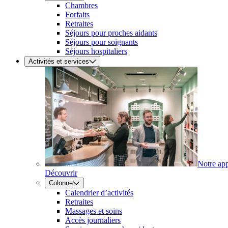
Chambres
Forfaits
Retraites
Séjours pour proches aidants
Séjours pour soignants
Séjours hospitaliers
Activités et services
Notre ap
Découvrir
Colonne
Calendrier d’activités
Retraites
Massages et soins
Accès journaliers