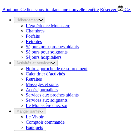
Boutique
Ce lien s'ouvrira dans une nouvelle fenêtre
Réserver
Ce 
Hébergement
L’expérience Monastère
Chambres
Forfaits
Retraites
Séjours pour proches aidants
Séjours pour soignants
Séjours hospitaliers
Activités et services
Notre approche de ressourcement
Calendrier d’activités
Retraites
Massages et soins
Accès journaliers
Services aux proches aidants
Services aux soignants
Le Monastère chez soi
Manger santé
Le Vivoir
Comptoir commande
Banquets