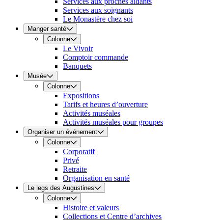
Services aux proches aidants
Services aux soignants
Le Monastère chez soi
Manger santé
Colonne
Le Vivoir
Comptoir commande
Banquets
Musée
Colonne
Expositions
Tarifs et heures d’ouverture
Activités muséales
Activités muséales pour groupes
Organiser un événement
Colonne
Corporatif
Privé
Retraite
Organisation en santé
Le legs des Augustines
Colonne
Histoire et valeurs
Collections et Centre d’archives