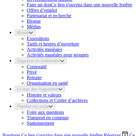
Faire un don
Ce lien s'ouvrira dans une nouvelle fenêtre
Offres d’emploi
Partenariat et recherche
Blogue
Médias
Musée
Expositions
Tarifs et heures d’ouverture
Activités muséales
Activités muséales pour groupes
Organiser un événement
Corporatif
Privé
Retraite
Organisation en santé
Le legs des Augustines
Histoire et valeurs
Collections et Centre d’archives
Planifier ma visite
Foire aux questions
Transport en commun
Stationnement
Boutique
Ce lien s'ouvrira dans une nouvelle fenêtre
Réserver
Ce 