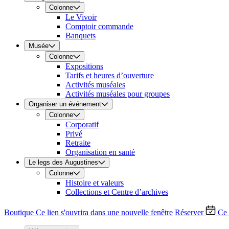
Colonne
Le Vivoir
Comptoir commande
Banquets
Musée
Colonne
Expositions
Tarifs et heures d’ouverture
Activités muséales
Activités muséales pour groupes
Organiser un événement
Colonne
Corporatif
Privé
Retraite
Organisation en santé
Le legs des Augustines
Colonne
Histoire et valeurs
Collections et Centre d’archives
Boutique
Ce lien s'ouvrira dans une nouvelle fenêtre
Réserver
Ce 