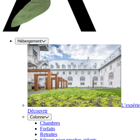
Hébergement
L’expéri
Découvrir
Colonne
Chambres
Forfaits
Retraites
Séjours pour proches aidants