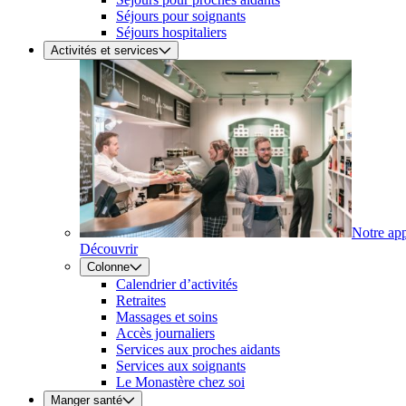
Séjours pour soignants
Séjours hospitaliers
Activités et services
Notre ap
Découvrir
Colonne
Calendrier d’activités
Retraites
Massages et soins
Accès journaliers
Services aux proches aidants
Services aux soignants
Le Monastère chez soi
Manger santé