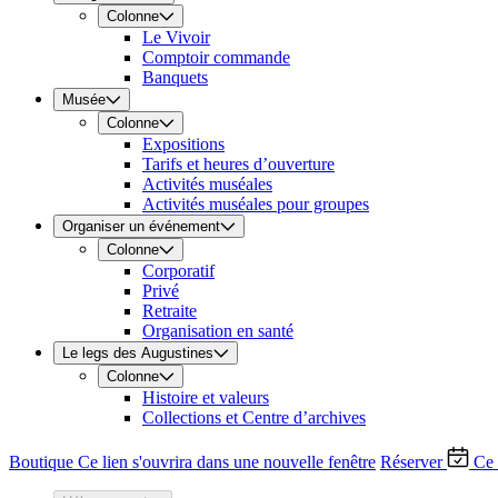
Colonne
Le Vivoir
Comptoir commande
Banquets
Musée
Colonne
Expositions
Tarifs et heures d’ouverture
Activités muséales
Activités muséales pour groupes
Organiser un événement
Colonne
Corporatif
Privé
Retraite
Organisation en santé
Le legs des Augustines
Colonne
Histoire et valeurs
Collections et Centre d’archives
Boutique
Ce lien s'ouvrira dans une nouvelle fenêtre
Réserver
Ce 