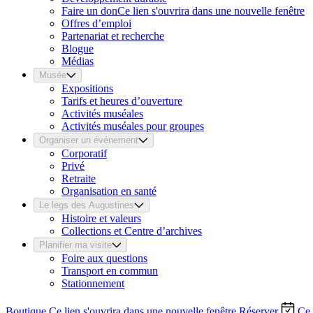
Faire un don
Ce lien s'ouvrira dans une nouvelle fenêtre
Offres d’emploi
Partenariat et recherche
Blogue
Médias
Musée
Expositions
Tarifs et heures d’ouverture
Activités muséales
Activités muséales pour groupes
Organiser un événement
Corporatif
Privé
Retraite
Organisation en santé
Le legs des Augustines
Histoire et valeurs
Collections et Centre d’archives
Planifier ma visite
Foire aux questions
Transport en commun
Stationnement
Boutique
Ce lien s'ouvrira dans une nouvelle fenêtre
Réserver
Ce 