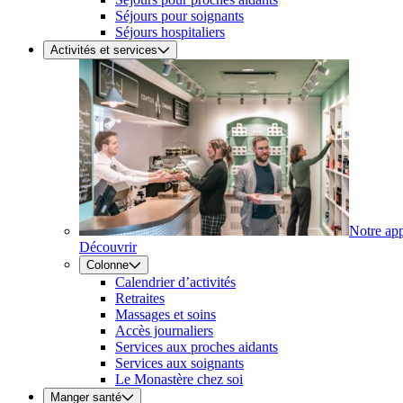
Séjours pour soignants
Séjours hospitaliers
Activités et services
Notre ap
Découvrir
Colonne
Calendrier d’activités
Retraites
Massages et soins
Accès journaliers
Services aux proches aidants
Services aux soignants
Le Monastère chez soi
Manger santé