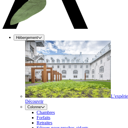
Hébergement
L’expéri
Découvrir
Colonne
Chambres
Forfaits
Retraites
Séjours pour proches aidants