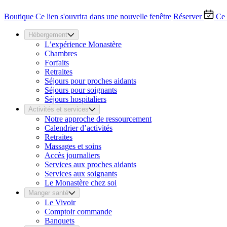
Boutique
Ce lien s'ouvrira dans une nouvelle fenêtre
Réserver
Ce 
Hébergement
L’expérience Monastère
Chambres
Forfaits
Retraites
Séjours pour proches aidants
Séjours pour soignants
Séjours hospitaliers
Activités et services
Notre approche de ressourcement
Calendrier d’activités
Retraites
Massages et soins
Accès journaliers
Services aux proches aidants
Services aux soignants
Le Monastère chez soi
Manger santé
Le Vivoir
Comptoir commande
Banquets