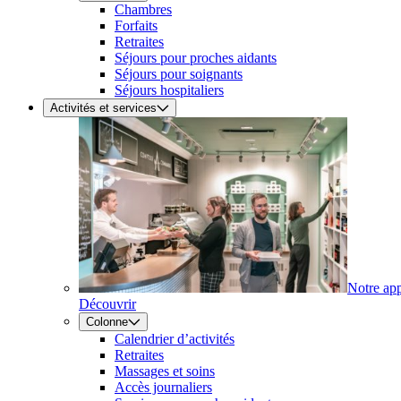
Chambres
Forfaits
Retraites
Séjours pour proches aidants
Séjours pour soignants
Séjours hospitaliers
Activités et services
Notre ap
Découvrir
Colonne
Calendrier d’activités
Retraites
Massages et soins
Accès journaliers