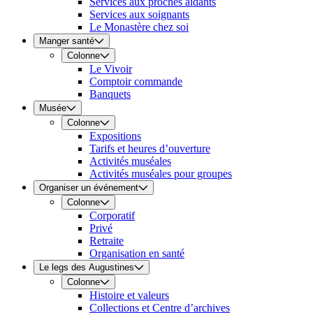
Services aux proches aidants
Services aux soignants
Le Monastère chez soi
Manger santé
Colonne
Le Vivoir
Comptoir commande
Banquets
Musée
Colonne
Expositions
Tarifs et heures d’ouverture
Activités muséales
Activités muséales pour groupes
Organiser un événement
Colonne
Corporatif
Privé
Retraite
Organisation en santé
Le legs des Augustines
Colonne
Histoire et valeurs
Collections et Centre d’archives