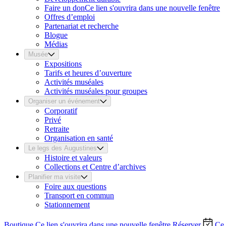
Faire un don
Ce lien s'ouvrira dans une nouvelle fenêtre
Offres d’emploi
Partenariat et recherche
Blogue
Médias
Musée
Expositions
Tarifs et heures d’ouverture
Activités muséales
Activités muséales pour groupes
Organiser un événement
Corporatif
Privé
Retraite
Organisation en santé
Le legs des Augustines
Histoire et valeurs
Collections et Centre d’archives
Planifier ma visite
Foire aux questions
Transport en commun
Stationnement
Boutique
Ce lien s'ouvrira dans une nouvelle fenêtre
Réserver
Ce 