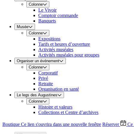
Colonne
Le Vivoir
Comptoir commande
Banquets
Musée
Colonne
Expositions
Tarifs et heures d’ouverture
Activités muséales
Activités muséales pour groupes
Organiser un événement
Colonne
Corporatif
Privé
Retraite
Organisation en santé
Le legs des Augustines
Colonne
Histoire et valeurs
Collections et Centre d’archives
Boutique
Ce lien s'ouvrira dans une nouvelle fenêtre
Réserver
Ce 