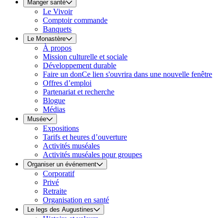
Manger santé
Le Vivoir
Comptoir commande
Banquets
Le Monastère
À propos
Mission culturelle et sociale
Développement durable
Faire un don
Ce lien s'ouvrira dans une nouvelle fenêtre
Offres d’emploi
Partenariat et recherche
Blogue
Médias
Musée
Expositions
Tarifs et heures d’ouverture
Activités muséales
Activités muséales pour groupes
Organiser un événement
Corporatif
Privé
Retraite
Organisation en santé
Le legs des Augustines