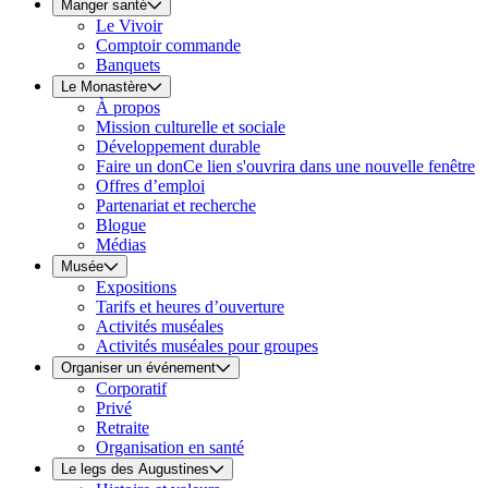
Manger santé
Le Vivoir
Comptoir commande
Banquets
Le Monastère
À propos
Mission culturelle et sociale
Développement durable
Faire un don
Ce lien s'ouvrira dans une nouvelle fenêtre
Offres d’emploi
Partenariat et recherche
Blogue
Médias
Musée
Expositions
Tarifs et heures d’ouverture
Activités muséales
Activités muséales pour groupes
Organiser un événement
Corporatif
Privé
Retraite
Organisation en santé
Le legs des Augustines