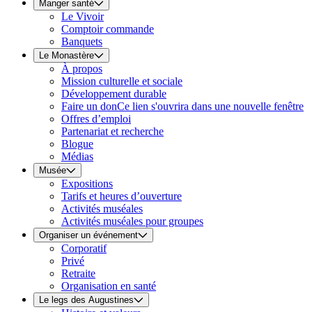
Manger santé
Le Vivoir
Comptoir commande
Banquets
Le Monastère
À propos
Mission culturelle et sociale
Développement durable
Faire un don
Ce lien s'ouvrira dans une nouvelle fenêtre
Offres d’emploi
Partenariat et recherche
Blogue
Médias
Musée
Expositions
Tarifs et heures d’ouverture
Activités muséales
Activités muséales pour groupes
Organiser un événement
Corporatif
Privé
Retraite
Organisation en santé
Le legs des Augustines