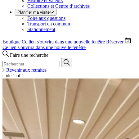
Histoire et valeurs
Collections et Centre d’archives
Planifier ma visite
Foire aux questions
Transport en commun
Stationnement
Boutique
Ce lien s'ouvrira dans une nouvelle fenêtre
Réserver
Ce lien s'ouvrira dans une nouvelle fenêtre
Faire une recherche
Revenir aux retraites
slide
1
of 1