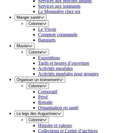
Services aux proches aidants
Services aux soignants
Le Monastère chez soi
Manger santé
Colonne
Le Vivoir
Comptoir commande
Banquets
Musée
Colonne
Expositions
Tarifs et heures d’ouverture
Activités muséales
Activités muséales pour groupes
Organiser un événement
Colonne
Corporatif
Privé
Retraite
Organisation en santé
Le legs des Augustines
Colonne
Histoire et valeurs
Collections et Centre d’archives