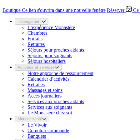
Boutique
Ce lien s'ouvrira dans une nouvelle fenêtre
Réserver
Ce 
Hébergement
L’expérience Monastère
Chambres
Forfaits
Retraites
Séjours pour proches aidants
Séjours pour soignants
Séjours hospitaliers
Activités et services
Notre approche de ressourcement
Calendrier d’activités
Retraites
Massages et soins
Accès journaliers
Services aux proches aidants
Services aux soignants
Le Monastère chez soi
Manger santé
Le Vivoir
Comptoir commande
Banquets