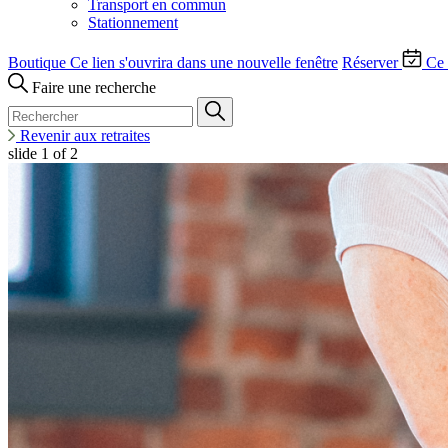
Transport en commun
Stationnement
Boutique
Ce lien s'ouvrira dans une nouvelle fenêtre
Réserver
Ce 
Faire une recherche
Revenir aux retraites
slide
1
of 2