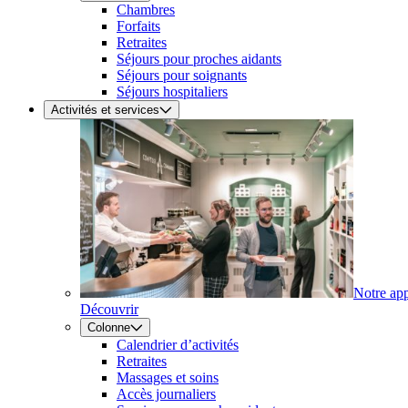
Chambres
Forfaits
Retraites
Séjours pour proches aidants
Séjours pour soignants
Séjours hospitaliers
Activités et services
Notre ap
Découvrir
Colonne
Calendrier d’activités
Retraites
Massages et soins
Accès journaliers