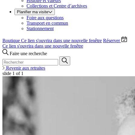
Histoire et valeurs
Collections et Centre d’archives
Planifier ma visite
Foire aux questions
Transport en commun
Stationnement
Boutique
Ce lien s'ouvrira dans une nouvelle fenêtre
Réserver
Ce lien s'ouvrira dans une nouvelle fenêtre
Faire une recherche
Revenir aux retraites
slide
1
of 1