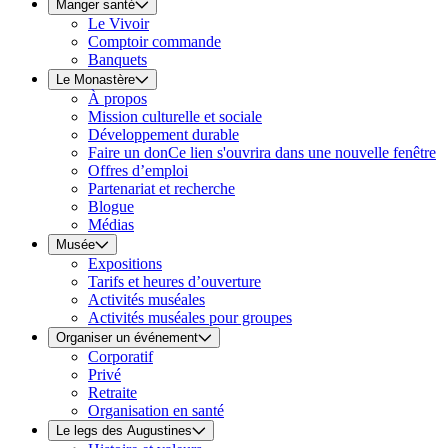
Manger santé
Le Vivoir
Comptoir commande
Banquets
Le Monastère
À propos
Mission culturelle et sociale
Développement durable
Faire un don
Ce lien s'ouvrira dans une nouvelle fenêtre
Offres d’emploi
Partenariat et recherche
Blogue
Médias
Musée
Expositions
Tarifs et heures d’ouverture
Activités muséales
Activités muséales pour groupes
Organiser un événement
Corporatif
Privé
Retraite
Organisation en santé
Le legs des Augustines