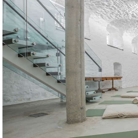
Transport en commun
Stationnement
Nous suivre
Ce lien s'ouvrira dans une nouvelle fenêtre
Ce lien s'ouvrira dans une nouvelle fenêtre
Ce lien s'ouvrira dans une nouvelle fenêtre
Ce lien s'ouvrira dans une nouvelle fenêtre
Ce lien s'ouvrira dans une nouvelle fenêtre
Faire partie de notre communauté
S’inscrire à l’infolettre
Nos politiques
Nétiquette
Création
iXmédia
Ce lien s'ouvrira dans une nouvelle
fenêtre
© 2023 Le Monastère des Augustines. Tous droits réservés.