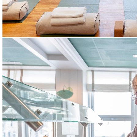
des Augustines.
Notes importantes
Aucune expérience requise.
Il s’agit d’une retraite de groupe (maximum 15 participants). Pour
une expérience individuelle et en silence, veuillez consulter la
section de
nos forfaits de ressourcement
.
La retraite débute le vendredi à 17h30 et se termine le dimanche à
15h. Si vous le souhaitez, vous pouvez consulter
l’horaire
complet
Ce lien s'ouvrira dans une nouvelle fenêtre
de la fin de
semaine.