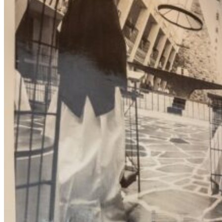
Le Monastère des Augustines
Organisateur
Le Monastère des Augustines offre depuis 2015 des activités
culturelles et de mieux-être dans un lieu non-confessionnel. Grâce à
son offre de services axée sur le patrimoine et la santé globale, cet
OBNL poursuit la tradition de soins des Augustines, une
communauté hospitalière arrivée au Québec en 1639.