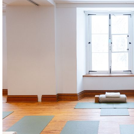
Cette retraite a été soigneusement conçue pour vous permettre de
vous imprégner de l’essence du Monastère et d’expérimenter
l’authenticité et la douceur du lieu. Tout au long de votre séjour,
vous serez accompagné avec bienveillance par les membres de notre
équipe.
Voici un aperçu de ce qui vous attend:
Dormez dans une chambre authentique ayant appartenu aux
Augustines, restaurée pour votre confort;
Expérimentez l’alimentation consciente et ses bienfaits en
savourant des repas vivifiants;
Plongez dans le patrimoine et l’histoire en découvrant nos
expositions et nos parcours patrimoniaux et introspectifs;
Pratiquez le yoga, la méditation et la respiration ainsi que des
activités de création;
Contribuez à une communauté éphémère, dans un espace
empreint de bienveillance, où les individus se rencontrent et
les cœurs s’ouvrent dans un profond respect des limites de
chacun.
Joignez-vous à nous pour une expérience qui éveille les sens et
apaise l’esprit, et imprégnez-vous de l’atmosphère de paix qui habite
nos lieux.
Embarquez dans cette aventure en soi en exclusivité au Monastère