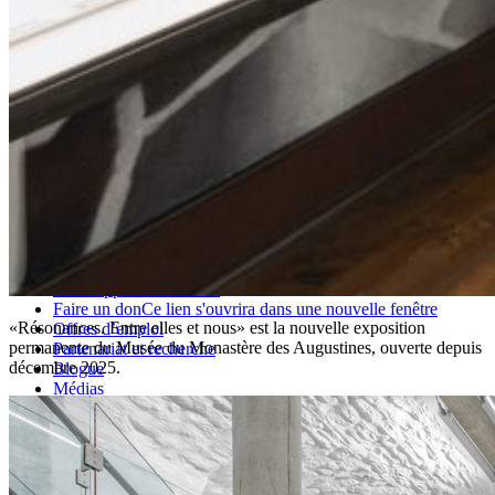
1 844 694-1639 (sans frais)
Ce lien s'ouvrira dans une
nouvelle fenêtre
info@monastere.ca
Numéro d’enregistrement :
272823
Le Monastère
À propos
Mission culturelle et sociale
Développement durable
Faire un don
Ce lien s'ouvrira dans une nouvelle fenêtre
«Résonances. Entre elles et nous» est la nouvelle exposition
Offres d’emploi
permanente du Musée du Monastère des Augustines, ouverte depuis
Partenariat et recherche
décembre 2025.
Blogue
Médias
Planifier ma visite
Foire aux questions