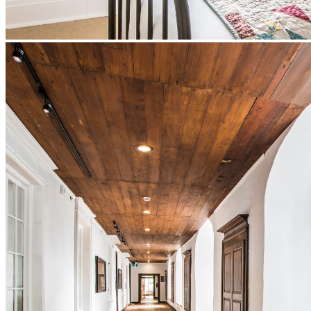
Retraite Signature
Par
Le Monastère des Augustines
Organisateur
Signature
Vendredi 22 janvier 17h30 au dimanche 24 janvier 15h 2027
Le prix par personne inclut:
Votre participation à la retraite Signature
L’hébergement de 2 nuitées dans l’ancien cloître restauré du
Monastère (chambre authentique ou chambre contemporaine)
3 repas santé par jour, incluant le petit-déjeuner en silence
L’accès au Musée et au site patrimonial