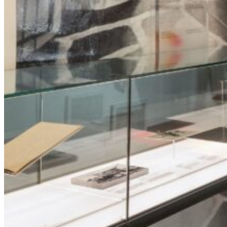
Se ressourcer au cœur de l'histoire
Coordonnées
77, rue des Remparts, Québec (Québec)
Canada G1R 0C3
Ce lien s'ouvrira dans une nouvelle fenêtre
418 694-1639
Ce lien s'ouvrira dans une nouvelle fenêtre