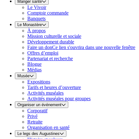
Manger santé
Le Vivoir
Comptoir commande
Banquets
Le Monastère
À propos
Mission culturelle et sociale
Développement durable
Faire un don
Ce lien s'ouvrira dans une nouvelle fenêtre
Offres d’emploi
Partenariat et recherche
Blogue
Médias
Musée
Expositions
Tarifs et heures d’ouverture
Activités muséales
Activités muséales pour groupes
Organiser un événement
Corporatif
Privé
Retraite
Organisation en santé
Le legs des Augustines