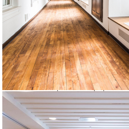
Tout le matériel requis est inclus
À partir de
920,00 $ chambre authentique, par personne, en occupation
simple
Réserver maintenant
Ce lien s'ouvrira dans une nouvelle fenêtre
Informations à
programmation@monastere.ca
Description
Plongez au cœur du Monastère grâce à des activités mieux-être et
des découvertes culturelles inspirantes. Alliant des pratiques basées
sur des connaissances actuelles et passées, cette retraite de groupe
est inspirée de la riche histoire des Augustines qui ont su préserver
un équilibre de vie exceptionnel pendant près de 400 ans.
Découvrez
de quelle
s
façon
s
l’histoire et le patrimoine
s
’amalgament
pour favoriser
un état de ressourcement en misant sur les émotions,
les valeurs et le sens.