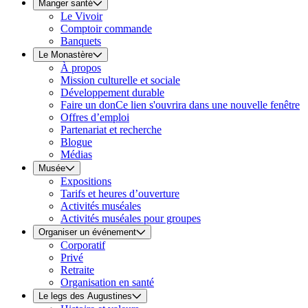
Manger santé
Le Vivoir
Comptoir commande
Banquets
Le Monastère
À propos
Mission culturelle et sociale
Développement durable
Faire un don
Ce lien s'ouvrira dans une nouvelle fenêtre
Offres d’emploi
Partenariat et recherche
Blogue
Médias
Musée
Expositions
Tarifs et heures d’ouverture
Activités muséales
Activités muséales pour groupes
Organiser un événement
Corporatif
Privé
Retraite
Organisation en santé
Le legs des Augustines