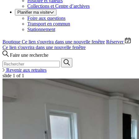
Histoire et valeurs
Collections et Centre d’archives
Planifier ma visite
Foire aux questions
Transport en commun
Stationnement
Boutique
Ce lien s'ouvrira dans une nouvelle fenêtre
Réserver
Ce lien s'ouvrira dans une nouvelle fenêtre
Faire une recherche
Revenir aux retraites
slide
1
of 1