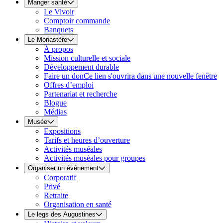
Manger santé
Le Vivoir
Comptoir commande
Banquets
Le Monastère
À propos
Mission culturelle et sociale
Développement durable
Faire un don
Ce lien s'ouvrira dans une nouvelle fenêtre
Offres d’emploi
Partenariat et recherche
Blogue
Médias
Musée
Expositions
Tarifs et heures d’ouverture
Activités muséales
Activités muséales pour groupes
Organiser un événement
Corporatif
Privé
Retraite
Organisation en santé
Le legs des Augustines