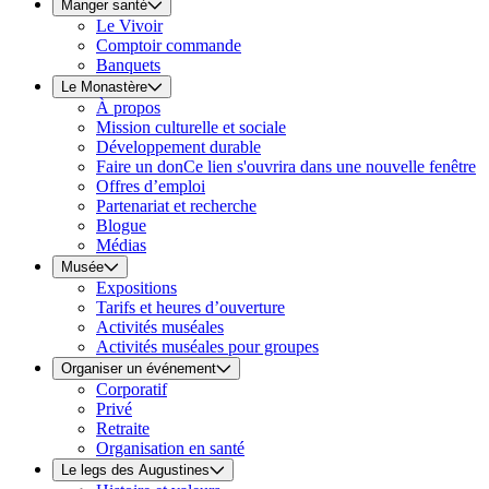
Manger santé
Le Vivoir
Comptoir commande
Banquets
Le Monastère
À propos
Mission culturelle et sociale
Développement durable
Faire un don
Ce lien s'ouvrira dans une nouvelle fenêtre
Offres d’emploi
Partenariat et recherche
Blogue
Médias
Musée
Expositions
Tarifs et heures d’ouverture
Activités muséales
Activités muséales pour groupes
Organiser un événement
Corporatif
Privé
Retraite
Organisation en santé
Le legs des Augustines