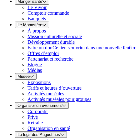
Manger santé
Le Vivoir
Comptoir commande
Banquets
Le Monastère
À propos
Mission culturelle et sociale
Développement durable
Faire un don
Ce lien s'ouvrira dans une nouvelle fenêtre
Offres d’emploi
Partenariat et recherche
Blogue
Médias
Musée
Expositions
Tarifs et heures d’ouverture
Activités muséales
Activités muséales pour groupes
Organiser un événement
Corporatif
Privé
Retraite
Organisation en santé
Le legs des Augustines