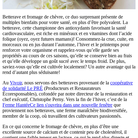
Betterave et fromage de chèvre, ce duo surprenant présente de
multiples bienfaits pour votre santé, en plus d’être polyvalent. La
betterave, cette championne des antioxydants favorisant la santé
cardiovasculaire, est riche en minéraux et en vitamines dont l’acide
folique (oyez, oyez futures mamans)! Consommez-la crue, cuite, en
morceaux ou en jus durant l’automne, l’hiver et le printemps pour
renforcer votre organisme et rappelez-vous qu’elle garde ses
propriétés au cours de ces saisons, qu’elle se conserve bien au frais
et qu’elle développe un goût sucré avec le temps froid. De plus,
saviez-vous qu’elle est cultivée localement? Un autre avantage qui la
rend d’autant plus séduisante!
Au
Vivoir
, nous servons des betteraves provenant de la
coopérative
de solidarité Le PRÉ
(Producteurs et Restaurateurs
Écoresponsables), cofondée par notre directeur de la restauration et
chef exécutif, Christophe Perny. Vers la fin de l’hiver, c’est de la
Ferme Hantée
Ce lien s'ouvrira dans une nouvelle fenêtre
que
proviennent nos betteraves, une ferme maraîchère biodiversifiée,
membre de la coop, où travaillent des cultivateurs passionnés.
En ce qui concerne le fromage de chèvre, en plus d’être une
excellente source de calcium et de contenir peu de cholestérol, il
contient une faible teneur en lactose, ce qui le rend plus digeste et