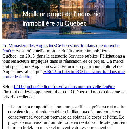
Meilleur projet de l’industrie
immobilière au Québec
Le Monastère des Augustines
Ce lien s'ouvrira dans une nouvelle
fenêtre
est sacré «meilleur projet de l’industrie immobilière au
Québec» en 2015, dans la catégorie Services publics. Félicitations à
tous les acteurs impliqués dans la réalisation de ce projet. Un merci
tout spécial aux Augustines, à la Fiducie du patrimoine culturel des
Augustines, ainsi qu’à
ABCP architecture
Ce lien s'ouvrira dans une
nouvelle fenêtre
.
Selon
IDU Québec
Ce lien s'ouvrira dans une nouvelle fenêtre
,
l’institut de développement urbain du Québec qui nous a décerné ce
prix d’excellence;
«Le projet a remporté les honneurs, car il a su préserver et mettre
en valeur le patrimoine établi en l’alliant avec la modernité et en
conservant sa vocation première de soigner le corps et l’âme. Le
projet a ainsi réussi un tour de force en revitalisant le site pour en
faire un hôtel, un musée et un centre de ressourcement et