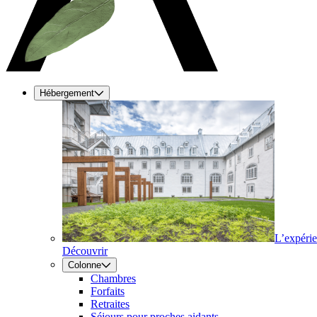
Hébergement
L’expéri
Découvrir
Colonne
Chambres
Forfaits
Retraites
Séjours pour proches aidants