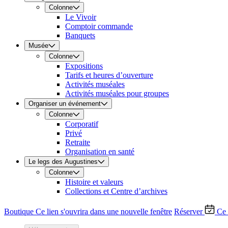
Colonne
Le Vivoir
Comptoir commande
Banquets
Musée
Colonne
Expositions
Tarifs et heures d’ouverture
Activités muséales
Activités muséales pour groupes
Organiser un événement
Colonne
Corporatif
Privé
Retraite
Organisation en santé
Le legs des Augustines
Colonne
Histoire et valeurs
Collections et Centre d’archives
Boutique
Ce lien s'ouvrira dans une nouvelle fenêtre
Réserver
Ce 