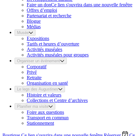
Faire un don
Ce lien s'ouvrira dans une nouvelle fenêtre
Offres d’emploi
Partenariat et recherche
Blogue
Médias
Musée
Expositions
Tarifs et heures d’ouverture
Activités muséales
Activités muséales pour groupes
Organiser un événement
Corporatif
Privé
Retraite
Organisation en santé
Le legs des Augustines
Histoire et valeurs
Collections et Centre d’archives
Planifier ma visite
Foire aux questions
Transport en commun
Stationnement
Boutique
Ce lien s'ouvrira dans une nouvelle fenêtre
Réserver
Ce 