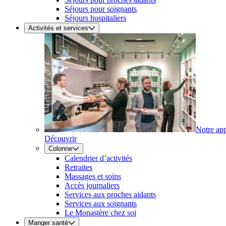
Séjours pour soignants
Séjours hospitaliers
Activités et services
Notre ap
Découvrir
Colonne
Calendrier d’activités
Retraites
Massages et soins
Accès journaliers
Services aux proches aidants
Services aux soignants
Le Monastère chez soi
Manger santé