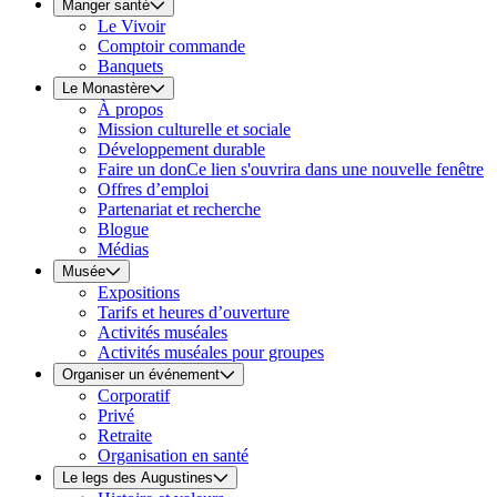
Manger santé
Le Vivoir
Comptoir commande
Banquets
Le Monastère
À propos
Mission culturelle et sociale
Développement durable
Faire un don
Ce lien s'ouvrira dans une nouvelle fenêtre
Offres d’emploi
Partenariat et recherche
Blogue
Médias
Musée
Expositions
Tarifs et heures d’ouverture
Activités muséales
Activités muséales pour groupes
Organiser un événement
Corporatif
Privé
Retraite
Organisation en santé
Le legs des Augustines