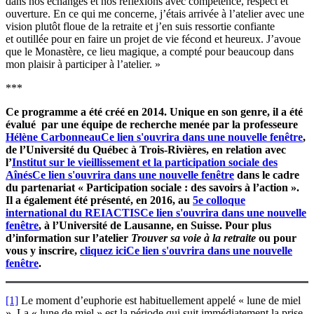
dans nos échanges et nos réflexions avec compétence, respect et
ouverture. En ce qui me concerne, j’étais arrivée à l’atelier avec une
vision plutôt floue de la retraite et j’en suis ressortie confiante
et outillée pour en faire un projet de vie fécond et heureux. J’avoue
que le Monastère, ce lieu magique, a compté pour beaucoup dans
mon plaisir à participer à l’atelier. »
***
Ce programme a été créé en 2014. Unique en son genre, il a été
évalué par une équipe de recherche menée par la professeure
Hélène Carbonneau
Ce lien s'ouvrira dans une nouvelle fenêtre
,
de l’Université du Québec à Trois-Rivières, en relation avec
l’
Institut sur le vieillissement et la participation sociale des
Aînés
Ce lien s'ouvrira dans une nouvelle fenêtre
dans le cadre
du partenariat « Participation sociale : des savoirs à l’action ».
Il a également été présenté, en 2016, au
5e colloque
international du REIACTIS
Ce lien s'ouvrira dans une nouvelle
fenêtre
, à l’Université de Lausanne, en Suisse. Pour plus
d’information sur l’atelier
Trouver sa voie à la retraite
ou pour
vous y inscrire
,
cliquez ici
Ce lien s'ouvrira dans une nouvelle
fenêtre
.
[1]
Le moment d’euphorie est habituellement appelé « lune de miel
». La « lune de miel » est la période qui suit immédiatement la prise