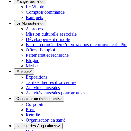
Manger santé
Le Vivoir
Comptoir commande
Banquets
Le Monastère
À propos
Mission culturelle et sociale
Développement durable
Faire un don
Ce lien s'ouvrira dans une nouvelle fenêtre
Offres d’emploi
Partenariat et recherche
Blogue
Médias
Musée
Expositions
Tarifs et heures d’ouverture
Activités muséales
Activités muséales pour groupes
Organiser un événement
Corporatif
Privé
Retraite
Organisation en santé
Le legs des Augustines