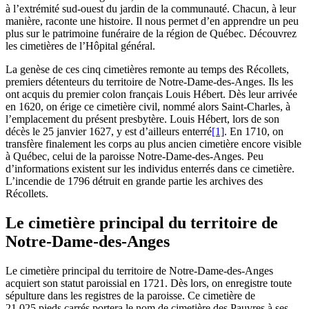
à l’extrémité sud-ouest du jardin de la communauté. Chacun, à leur
manière, raconte une histoire. Il nous permet d’en apprendre un peu
plus sur le patrimoine funéraire de la région de Québec. Découvrez
les cimetières de l’Hôpital général.
La genèse de ces cinq cimetières remonte au temps des Récollets,
premiers détenteurs du territoire de Notre-Dame-des-Anges. Ils les
ont acquis du premier colon français Louis Hébert. Dès leur arrivée
en 1620, on érige ce cimetière civil, nommé alors Saint-Charles, à
l’emplacement du présent presbytère. Louis Hébert, lors de son
décès le 25 janvier 1627, y est d’ailleurs enterré
[1]
. En 1710, on
transfère finalement les corps au plus ancien cimetière encore visible
à Québec, celui de la paroisse Notre-Dame-des-Anges. Peu
d’informations existent sur les individus enterrés dans ce cimetière.
L’incendie de 1796 détruit en grande partie les archives des
Récollets.
Le cimetière principal du territoire de
Notre-Dame-des-Anges
Le cimetière principal du territoire de Notre-Dame-des-Anges
acquiert son statut paroissial en 1721. Dès lors, on enregistre toute
sépulture dans les registres de la paroisse. Ce cimetière de
21 025 pieds carrés portera le nom de cimetière des Pauvres à ses