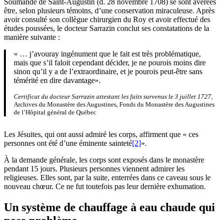
Soumande de Saint-Augustin (d. 28 novembre 1708) se sont avérées
être, selon plusieurs témoins, d’une conservation miraculeuse. Après
avoir consulté son collègue chirurgien du Roy et avoir effectué des
études poussées, le docteur Sarrazin conclut ses constatations de la
manière suivante :
« … j’avouray ingénument que le fait est très problématique,
mais que s’il faloit cependant décider, je ne pourois moins dire
sinon qu’il y a de l’extraordinaire, et je pourois peut-être sans
témérité en dire davantage».
Certificat du docteur Sarrazin attestant les faits survenus le 3 juillet 1727
,
Archives du Monastère des Augustines, Fonds du Monastère des Augustines
de l’Hôpital général de Québec
Les Jésuites, qui ont aussi admiré les corps, affirment que « ces
personnes ont été d’une éminente sainteté
[2]
».
À la demande générale, les corps sont exposés dans le monastère
pendant 15 jours. Plusieurs personnes viennent admirer les
religieuses. Elles sont, par la suite, enterrées dans ce caveau sous le
nouveau chœur. Ce ne fut toutefois pas leur dernière exhumation.
Un système de chauffage à eau chaude qui