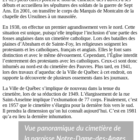
débuts et accueillera les sépultures des soldats de la guerre de Sept
Ans. En 2001, on transfère le corps du Marquis de Montcalm de la
chapelle des Ursulines à un mausolée.
En 1938, on effectue un premier agrandissement vers le nord. Cette
situation est unique, puisqu’elle implique l’inclusion d’une partie des
fosses anglaises dans un cimetière catholique. Lors des batailles des
plaines d’Abraham et de Sainte-Foy, les religieuses soignent les
protestants et les catholiques, français et anglais. Elles le font sans
distinction et avec le même dévouement. Cependant, l’Église interdit
l’enterrement des protestants avec les catholiques. Ceux-ci sont donc
inhumés au nord-est du cimetière des Pauvres. Plus tard, en 1941,
lors des travaux d’aqueduc de la Ville de Québec à cet endroit, on
rapporte la découverte de plusieurs ossements dans les journaux.
La Ville de Québec s’implique de nouveau dans la tenue du
cimetière, lors de sa réduction de 1949. L’élargissement de la rue
Saint-Anselme implique l’exhumation de 77 corps. Finalement, c’est
en 1957 que le cimetière s’élargira pour la dernière fois vers le sud.
Il prendra la dimension qu’on lui connaît aujourd’hui. C’est en 1981
qu’a eu lieu la dernière inhumation.
Vue panoramique du cimetière de
la paroisse Notre-Dame-des-Anges