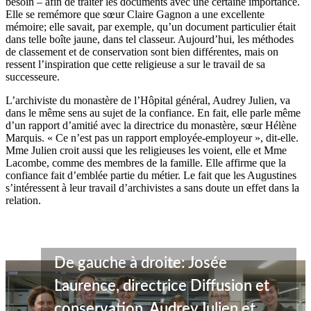
besoin – afin de traiter les documents avec une certaine importance.
Elle se remémore que sœur Claire Gagnon a une excellente
mémoire; elle savait, par exemple, qu’un document particulier était
dans telle boîte jaune, dans tel classeur. Aujourd’hui, les méthodes
de classement et de conservation sont bien différentes, mais on
ressent l’inspiration que cette religieuse a sur le travail de sa
successeure.
L’archiviste du monastère de l’Hôpital général, Audrey Julien, va
dans le même sens au sujet de la confiance. En fait, elle parle même
d’un rapport d’amitié avec la directrice du monastère, sœur Hélène
Marquis. « Ce n’est pas un rapport employée-employeur », dit-elle.
Mme Julien croit aussi que les religieuses les voient, elle et Mme
Lacombe, comme des membres de la famille. Elle affirme que la
confiance fait d’emblée partie du métier. Le fait que les Augustines
s’intéressent à leur travail d’archivistes a sans doute un effet dans la
relation.
De gauche à droite: Josée
Laurence, directrice Diffusion et
conservation, Audrey Julien et