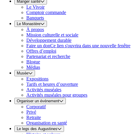
Manger santé
Le Vivoir
Comptoir commande
Banquets
Le Monastère
À propos
Mission culturelle et sociale
Développement durable
Faire un don
Ce lien s'ouvrira dans une nouvelle fenêtre
Offres d’emploi
Partenariat et recherche
Blogue
Médias
Musée
Expositions
Tarifs et heures d’ouverture
Activités muséales
Activités muséales pour groupes
Organiser un événement
Corporatif
Privé
Retraite
Organisation en santé
Le legs des Augustines