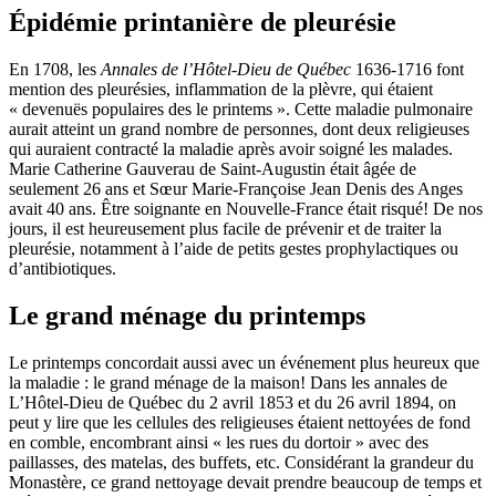
Épidémie printanière de pleurésie
En 1708, les
Annales de l’Hôtel-Dieu de Québec
1636-1716 font
mention des pleurésies, inflammation de la plèvre, qui étaient
« devenuës populaires des le printems ». Cette maladie pulmonaire
aurait atteint un grand nombre de personnes, dont deux religieuses
qui auraient contracté la maladie après avoir soigné les malades.
Marie Catherine Gauverau de Saint-Augustin était âgée de
seulement 26 ans et Sœur Marie-Françoise Jean Denis des Anges
avait 40 ans. Être soignante en Nouvelle-France était risqué! De nos
jours, il est heureusement plus facile de prévenir et de traiter la
pleurésie, notamment à l’aide de petits gestes prophylactiques ou
d’antibiotiques.
Le grand ménage du printemps
Le printemps concordait aussi avec un événement plus heureux que
la maladie : le grand ménage de la maison! Dans les annales de
L’Hôtel-Dieu de Québec du 2 avril 1853 et du 26 avril 1894, on
peut y lire que les cellules des religieuses étaient nettoyées de fond
en comble, encombrant ainsi « les rues du dortoir » avec des
paillasses, des matelas, des buffets, etc. Considérant la grandeur du
Monastère, ce grand nettoyage devait prendre beaucoup de temps et