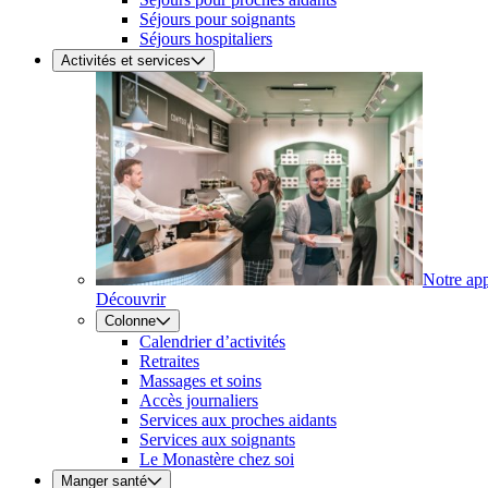
Séjours pour soignants
Séjours hospitaliers
Activités et services
Notre ap
Découvrir
Colonne
Calendrier d’activités
Retraites
Massages et soins
Accès journaliers
Services aux proches aidants
Services aux soignants
Le Monastère chez soi
Manger santé