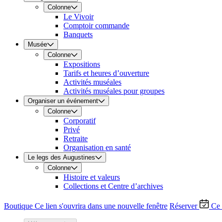
Colonne
Le Vivoir
Comptoir commande
Banquets
Musée
Colonne
Expositions
Tarifs et heures d’ouverture
Activités muséales
Activités muséales pour groupes
Organiser un événement
Colonne
Corporatif
Privé
Retraite
Organisation en santé
Le legs des Augustines
Colonne
Histoire et valeurs
Collections et Centre d’archives
Boutique
Ce lien s'ouvrira dans une nouvelle fenêtre
Réserver
Ce 