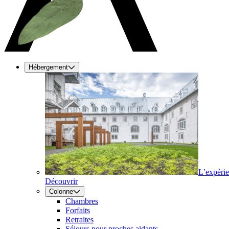
Hébergement
L’expéri
Découvrir
Colonne
Chambres
Forfaits
Retraites
Séjours pour proches aidants