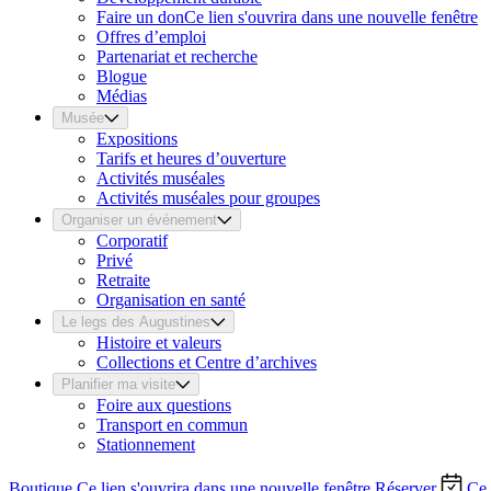
Faire un don
Ce lien s'ouvrira dans une nouvelle fenêtre
Offres d’emploi
Partenariat et recherche
Blogue
Médias
Musée
Expositions
Tarifs et heures d’ouverture
Activités muséales
Activités muséales pour groupes
Organiser un événement
Corporatif
Privé
Retraite
Organisation en santé
Le legs des Augustines
Histoire et valeurs
Collections et Centre d’archives
Planifier ma visite
Foire aux questions
Transport en commun
Stationnement
Boutique
Ce lien s'ouvrira dans une nouvelle fenêtre
Réserver
Ce 