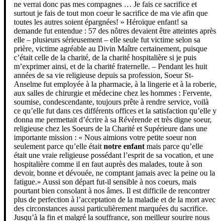
ne verrai donc pas mes compagnes … Je fais ce sacrifice et
surtout je fais de tout mon coeur le sacrifice de ma vie afin que
toutes les autres soient épargnées! » Héroïque enfant! sa
demande fut entendue : 57 des nôtres devaient être atteintes après
elle – plusieurs sérieusement – elle seule fut victime selon sa
prière, victime agréable au Divin Maître certainement, puisque
c’était celle de la charité, de la charité hospitalière si je puis
m’exprimer ainsi, et de la charité fraternelle. – Pendant les huit
années de sa vie religieuse depuis sa profession, Soeur St-
Anselme fut employée à la pharmacie, à la lingerie et à la roberie,
aux salles de chirurgie et médecine chez les hommes : Fervente,
soumise, condescendante, toujours prête à rendre service, voilà
ce qu’elle fut dans ces différents offices et la satisfaction qu’elle y
donna me permettait d’écrire à sa Révérende et très digne soeur,
religieuse chez les Soeurs de la Charité et Supérieure dans une
importante mission : « Nous aimions votre petite soeur non
seulement parce qu’elle était
notre enfant
mais parce qu’elle
était une vraie religieuse possédant l’esprit de sa vocation, et une
hospitalière comme il en faut auprès des malades, toute à son
devoir, bonne et dévouée, ne comptant jamais avec la peine ou la
fatigue.» Aussi son départ fut-il sensible à nos coeurs, mais
pourtant bien consolant à nos âmes. Il est difficile de rencontrer
plus de perfection à l’acceptation de la maladie et de la mort avec
des circonstances aussi particulièrement marquées du sacrifice.
Jusqu’à la fin et malgré la souffrance, son meilleur sourire nous