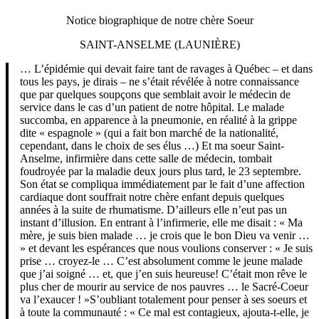
Notice biographique de notre chère Soeur
SAINT-ANSELME (LAUNIÈRE)
… L’épidémie qui devait faire tant de ravages à Québec – et dans
tous les pays, je dirais – ne s’était révélée à notre connaissance
que par quelques soupçons que semblait avoir le médecin de
service dans le cas d’un patient de notre hôpital. Le malade
succomba, en apparence à la pneumonie, en réalité à la grippe
dite « espagnole » (qui a fait bon marché de la nationalité,
cependant, dans le choix de ses élus …) Et ma soeur Saint-
Anselme, infirmière dans cette salle de médecin, tombait
foudroyée par la maladie deux jours plus tard, le 23 septembre.
Son état se compliqua immédiatement par le fait d’une affection
cardiaque dont souffrait notre chère enfant depuis quelques
années à la suite de rhumatisme. D’ailleurs elle n’eut pas un
instant d’illusion. En entrant à l’infirmerie, elle me disait : « Ma
mère, je suis bien malade … je crois que le bon Dieu va venir …
» et devant les espérances que nous voulions conserver : « Je suis
prise … croyez-le … C’est absolument comme le jeune malade
que j’ai soigné … et, que j’en suis heureuse! C’était mon rêve le
plus cher de mourir au service de nos pauvres … le Sacré-Coeur
va l’exaucer ! »S’oubliant totalement pour penser à ses soeurs et
à toute la communauté : « Ce mal est contagieux, ajouta-t-elle, je