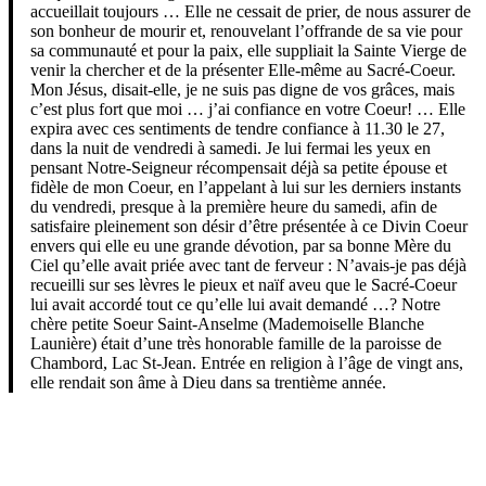
accueillait toujours … Elle ne cessait de prier, de nous assurer de
son bonheur de mourir et, renouvelant l’offrande de sa vie pour
sa communauté et pour la paix, elle suppliait la Sainte Vierge de
venir la chercher et de la présenter Elle-même au Sacré-Coeur.
Mon Jésus, disait-elle, je ne suis pas digne de vos grâces, mais
c’est plus fort que moi … j’ai confiance en votre Coeur! … Elle
expira avec ces sentiments de tendre confiance à 11.30 le 27,
dans la nuit de vendredi à samedi. Je lui fermai les yeux en
pensant Notre-Seigneur récompensait déjà sa petite épouse et
fidèle de mon Coeur, en l’appelant à lui sur les derniers instants
du vendredi, presque à la première heure du samedi, afin de
satisfaire pleinement son désir d’être présentée à ce Divin Coeur
envers qui elle eu une grande dévotion, par sa bonne Mère du
Ciel qu’elle avait priée avec tant de ferveur : N’avais-je pas déjà
recueilli sur ses lèvres le pieux et naïf aveu que le Sacré-Coeur
lui avait accordé tout ce qu’elle lui avait demandé …? Notre
chère petite Soeur Saint-Anselme (Mademoiselle Blanche
Launière) était d’une très honorable famille de la paroisse de
Chambord, Lac St-Jean. Entrée en religion à l’âge de vingt ans,
elle rendait son âme à Dieu dans sa trentième année.