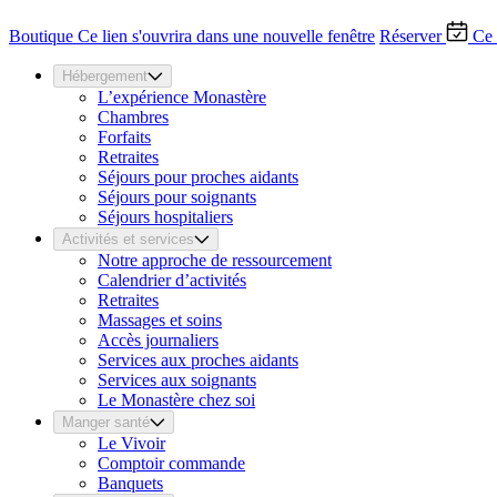
Boutique
Ce lien s'ouvrira dans une nouvelle fenêtre
Réserver
Ce 
Hébergement
L’expérience Monastère
Chambres
Forfaits
Retraites
Séjours pour proches aidants
Séjours pour soignants
Séjours hospitaliers
Activités et services
Notre approche de ressourcement
Calendrier d’activités
Retraites
Massages et soins
Accès journaliers
Services aux proches aidants
Services aux soignants
Le Monastère chez soi
Manger santé
Le Vivoir
Comptoir commande
Banquets