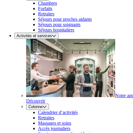
Chambres
Forfaits
Retraites
Séjours pour proches aidants
Séjours pour soignants
Séjours hospitaliers
Activités et services
Notre ap
Découvrir
Colonne
Calendrier d’activités
Retraites
Massages et soins
Accès journaliers