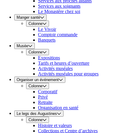
Services aux proches aidants
Services aux soignants
Le Monastère chez soi
Manger santé
Colonne
Le Vivoir
Comptoir commande
Banquets
Musée
Colonne
Expositions
Tarifs et heures d’ouverture
Activités muséales
Activités muséales pour groupes
Organiser un événement
Colonne
Corporatif
Privé
Retraite
Organisation en santé
Le legs des Augustines
Colonne
Histoire et valeurs
Collections et Centre d’archives